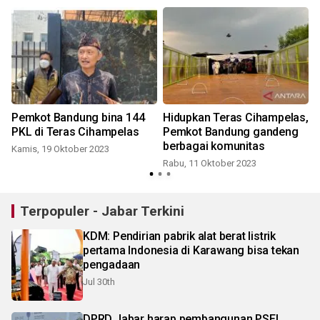
Pemkot Bandung bina 144
Hidupkan Teras Cihampelas,
n
PKL di Teras Cihampelas
Pemkot Bandung gandeng
berbagai komunitas
Kamis, 19 Oktober 2023
Rabu, 11 Oktober 2023
R
Terpopuler - Jabar Terkini
KDM: Pendirian pabrik alat berat listrik
pertama Indonesia di Karawang bisa tekan
pengadaan
Jul 30th
DPRD Jabar harap pembangunan PSEL