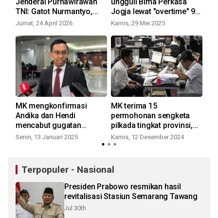
an
Jenderal Purnawirawan
ungguli Bima Perkasa
Lut
TNI: Gatot Nurmantyo,
Jogja lewat "overtime" 93-
pe
Dudung hingga Wiranto
90
20
Jumat, 24 April 2026
Kamis, 29 Mei 2025
Sab
Hadir
ut
MK mengkonfirmasi
MK terima 15
Rea
Andika dan Hendi
permohonan sengketa
Ya
rah
mencabut gugatan
pilkada tingkat provinsi,
di 
sengketa Pilkada Jateng
tidak ada Jakarta dan
Senin, 13 Januari 2025
Kamis, 12 Desember 2024
Kam
Banten
Terpopuler - Nasional
Presiden Prabowo resmikan hasil
revitalisasi Stasiun Semarang Tawang
Jul 30th