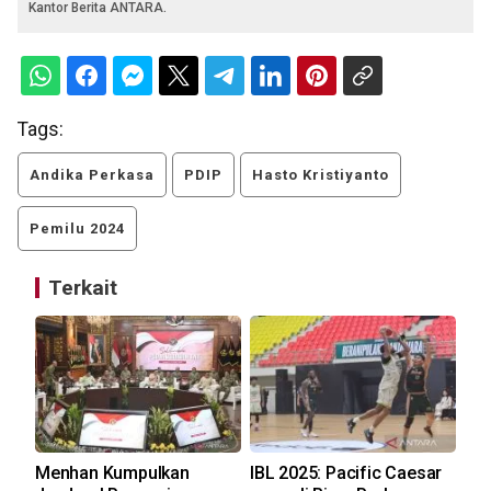
Kantor Berita ANTARA.
Tags:
Andika Perkasa
PDIP
Hasto Kristiyanto
Pemilu 2024
Terkait
Menhan Kumpulkan
IBL 2025: Pacific Caesar
KP