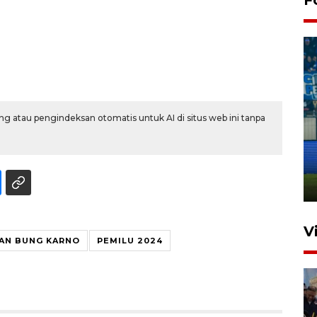
g atau pengindeksan otomatis untuk AI di situs web ini tanpa
Penutupan latihan bela negara
dan manajerial SPPI di
Balikpapan
31 Juli 2026 18:01
V
AN BUNG KARNO
PEMILU 2024