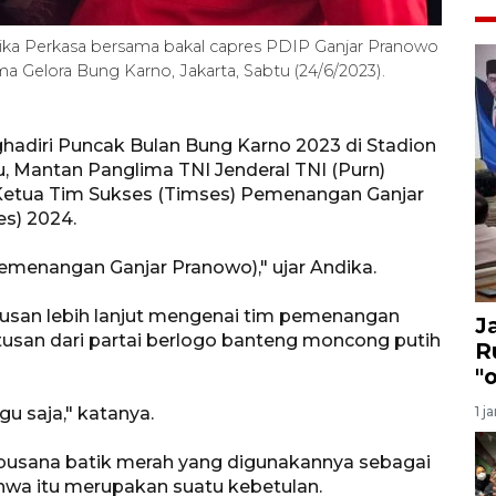
ika Perkasa bersama bakal capres PDIP Ganjar Pranowo
a Gelora Bung Karno, Jakarta, Sabtu (24/6/2023).
hadiri Puncak Bulan Bung Karno 2023 di Stadion
u, Mantan Panglima TNI Jenderal TNI (Purn)
Ketua Tim Sukses (Timses) Pemenangan Ganjar
es) 2024.
Pemenangan Ganjar Pranowo)," ujar Andika.
usan lebih lanjut mengenai tim pemenangan
J
usan dari partai berlogo banteng moncong putih
R
"
u saja," katanya.
1 j
busana batik merah yang digunakannya sebagai
hwa itu merupakan suatu kebetulan.