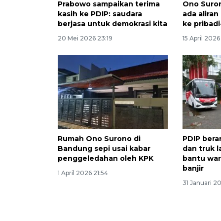
Prabowo sampaikan terima
Ono Suron
kasih ke PDIP: saudara
ada alira
berjasa untuk demokrasi kita
ke pribadi
20 Mei 2026 23:19
15 April 2026
Rumah Ono Surono di
PDIP bera
Bandung sepi usai kabar
dan truk l
penggeledahan oleh KPK
bantu wa
banjir
1 April 2026 21:54
31 Januari 2