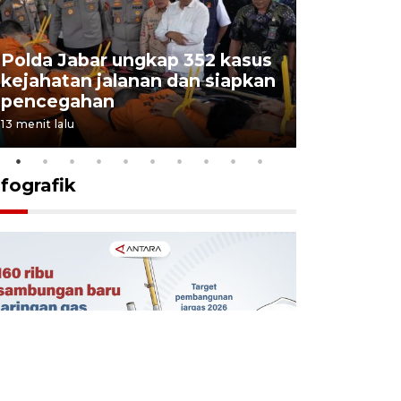
Polda Jabar ungkap 352 kasus
kejahatan jalanan dan siapkan
Jabar jag
pencegahan
tengah d
13 menit lalu
5 Agustus 202
nfografik