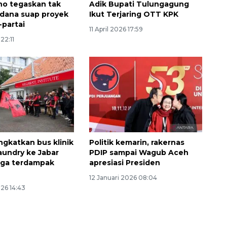
o tegaskan tak
Adik Bupati Tulungagung
n dana suap proyek
Ikut Terjaring OTT KPK
-partai
11 April 2026 17:59
 22:11
ngkatkan bus klinik
Politik kemarin, rakernas
aundry ke Jabar
PDIP sampai Wagub Aceh
rga terdampak
apresiasi Presiden
12 Januari 2026 08:04
026 14:43
Ekonomi triwulan II-2026
tumbuh 5,29 persen
2026-08-06 18:45:00