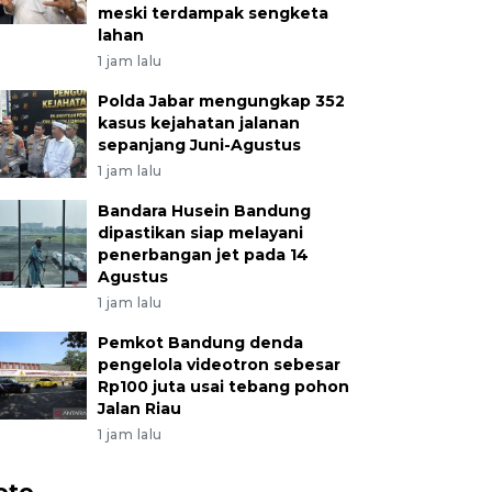
meski terdampak sengketa
lahan
1 jam lalu
Polda Jabar mengungkap 352
kasus kejahatan jalanan
sepanjang Juni-Agustus
1 jam lalu
Bandara Husein Bandung
dipastikan siap melayani
penerbangan jet pada 14
Agustus
1 jam lalu
Pemkot Bandung denda
pengelola videotron sebesar
Rp100 juta usai tebang pohon
Jalan Riau
1 jam lalu
oto