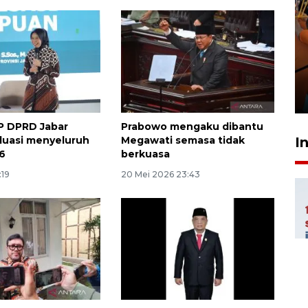
Taklukkan DPMM FC, Persib
amankan tiket semifinal Piala
Presiden
29 Juli 2026 01:36
IP DPRD Jabar
Prabowo mengaku dibantu
luasi menyeluruh
Megawati semasa tidak
I
6
berkuasa
:19
20 Mei 2026 23:43