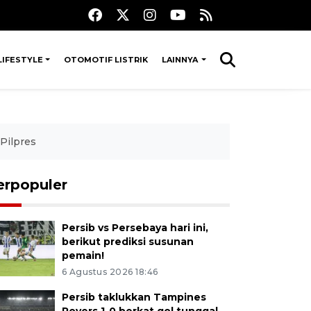
LIFESTYLE
OTOMOTIF LISTRIK
LAINNYA
Pilpres
erpopuler
Persib vs Persebaya hari ini,
berikut prediksi susunan
pemain!
6 Agustus 2026 18:46
Persib taklukkan Tampines