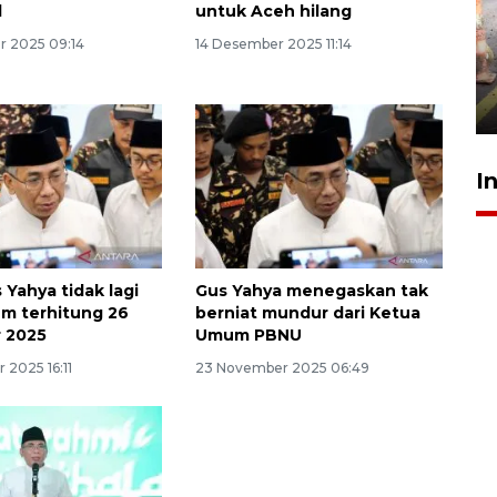
l
untuk Aceh hilang
Pigai: Penangkapan begal
 2025 09:14
14 Desember 2025 11:14
tetap kewenangan aparat
penegak hukum
29 Juli 2026 00:31
I
 Yahya tidak lagi
Gus Yahya menegaskan tak
um terhitung 26
berniat mundur dari Ketua
 2025
Umum PBNU
 2025 16:11
23 November 2025 06:49