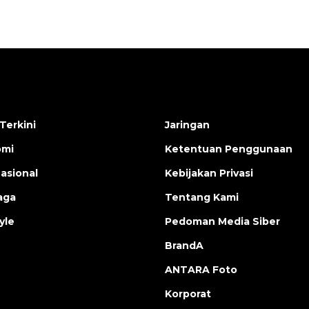
Terkini
Jaringan
omi
Ketentuan Penggunaan
nasional
Kebijakan Privasi
aga
Tentang Kami
yle
Pedoman Media Siber
BrandA
ANTARA Foto
Korporat