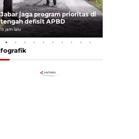
KSP past
Jabar jaga program prioritas di
Sekolah 
tengah defisit APBD
dimulai
15 jam lalu
16 jam lalu
nfografik