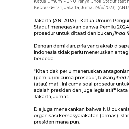
Ketua Umum PBNU Yahya Cholil Staquf saat 
Kepresidenan, Jakarta, Jumat (9/6/2023). (A
Jakarta (ANTARA) - Ketua Umum Penguru
Staquf menegaskan bahwa Pemilu 2024 
prosedur untuk ditaati dan bukan
jihad fi
Dengan demikian, pria yang akrab disap
Indonesia tidak perlu meneruskan antag
berbeda.
"Kita tidak perlu meneruskan antagonis
(pemilu) ini cuma prosedur, bukan
jihad f
(atau) mati. Ini cuma soal prosedur unt
adalah presiden dan juga legislatif," ka
Jakarta, Jumat.
Dia juga menekankan bahwa NU bukanlah 
organisasi kemasyarakatan (ormas) Isl
presiden mana pun.