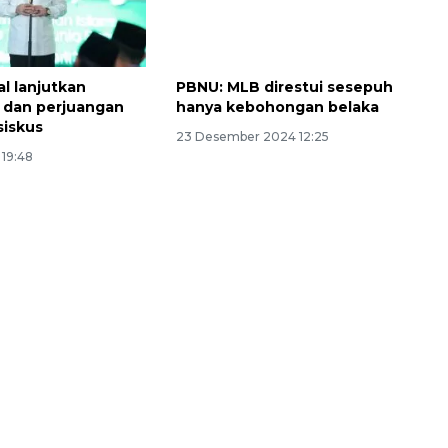
l lanjutkan
PBNU: MLB direstui sesepuh
 dan perjuangan
hanya kebohongan belaka
siskus
23 Desember 2024 12:25
 19:48
Sinyal positif perekonomian
Indonesia
2026-08-05 15:00:00