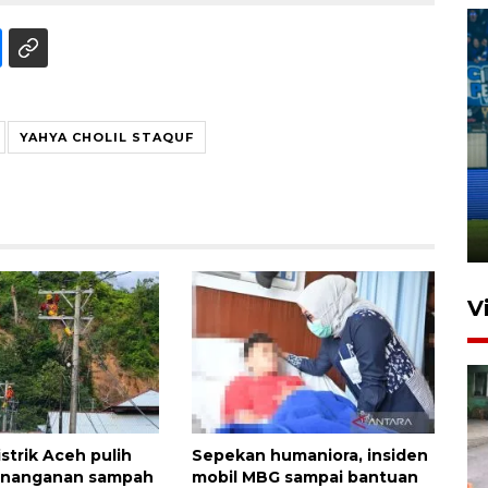
YAHYA CHOLIL STAQUF
Penutupan latihan bela negara
dan manajerial SPPI di
Balikpapan
31 Juli 2026 18:01
V
istrik Aceh pulih
Sepekan humaniora, insiden
enanganan sampah
mobil MBG sampai bantuan