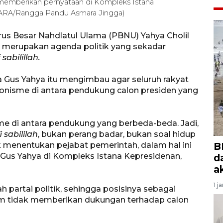
memberikan pernyataan di Kompleks Istana
NTARA/Rangga Pandu Asmara Jingga)
s Besar Nahdlatul Ulama (PBNU) Yahya Cholil
merupakan agenda politik yang sekadar
 sabilillah.
a Gus Yahya itu mengimbau agar seluruh rakyat
onisme di antara pendukung calon presiden yang
me di antara pendukung yang berbeda-beda. Jadi,
i sabililah
, bukan perang badar, bukan soal hidup
uk menentukan pejabat pemerintah, dalam hal ini
B
ta Gus Yahya di Kompleks Istana Kepresidenan,
d
a
1 j
partai politik, sehingga posisinya sebagai
am tidak memberikan dukungan terhadap calon