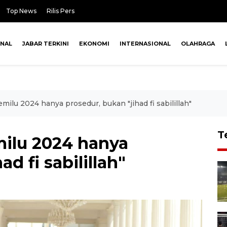
Top News
Rilis Pers
ONAL
JABAR TERKINI
EKONOMI
INTERNASIONAL
OLAHRAGA
lu 2024 hanya prosedur, bukan "jihad fi sabilillah"
T
ilu 2024 hanya
d fi sabilillah"