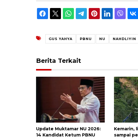
GUS YAHYA
PBNU
NU
NAHDLIYIN
Berita Terkait
Update Muktamar NU 2026:
Kemarin, l
14 Kandidat Ketum PBNU
sampai p