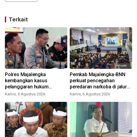
Terkait
Polres Majalengka
Pemkab Majalengka-BNN
u
kembangkan kasus
perkuat pencegahan
pelanggaran hukum
peredaran narkoba di jalur
produksi tembakau sintetis
strategis
Kamis, 6 Agustus 2026
Kamis, 6 Agustus 2026
rumahan