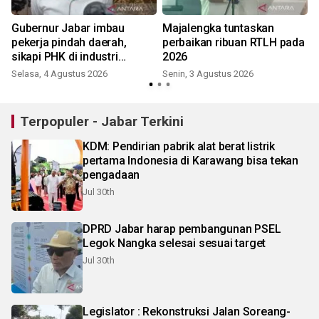
Gubernur Jabar imbau
Majalengka tuntaskan
pekerja pindah daerah,
perbaikan ribuan RTLH pada
sikapi PHK di industri
2026
garmen Cimahi
Selasa, 4 Agustus 2026
Senin, 3 Agustus 2026
K
Terpopuler - Jabar Terkini
KDM: Pendirian pabrik alat berat listrik
pertama Indonesia di Karawang bisa tekan
pengadaan
Jul 30th
DPRD Jabar harap pembangunan PSEL
Legok Nangka selesai sesuai target
Jul 30th
Legislator : Rekonstruksi Jalan Soreang-