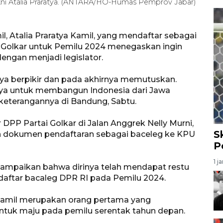
akni Atalia Praratya. (ANTARA/HO-Humas Pemprov Jabar)
l, Atalia Praratya Kamil, yang mendaftar sebagai
tai Golkar untuk Pemilu 2024 menegaskan ingin
ngan menjadi legislator.
ya berpikir dan pada akhirnya memutuskan.
snya untuk membangun Indonesia dari Jawa
m keterangannya di Bandung, Sabtu.
 DPP Partai Golkar di Jalan Anggrek Nelly Murni,
S
an dokumen pendaftaran sebagai baceleg ke KPU
P
1 j
yampaikan bahwa dirinya telah mendapat restu
aftar bacaleg DPR RI pada Pemilu 2024.
amil merupakan orang pertama yang
tuk maju pada pemilu serentak tahun depan.