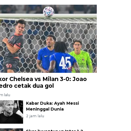
kor Chelsea vs Milan 3-0: Joao
edro cetak dua gol
am lalu
Kabar Duka: Ayah Messi
Meninggal Dunia
2 jam lalu