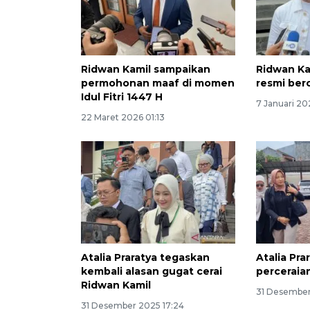
Ridwan Kamil sampaikan
Ridwan Kam
permohonan maaf di momen
resmi ber
Idul Fitri 1447 H
7 Januari 20
22 Maret 2026 01:13
Atalia Praratya tegaskan
Atalia Pra
kembali alasan gugat cerai
perceraia
Ridwan Kamil
31 Desember 
31 Desember 2025 17:24