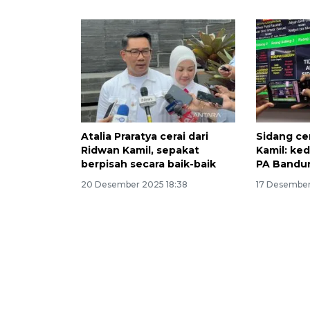
Atalia Praratya cerai dari
Sidang ce
Ridwan Kamil, sepakat
Kamil: ked
berpisah secara baik-baik
PA Bandu
20 Desember 2025 18:38
17 Desember