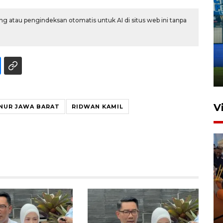
g atau pengindeksan otomatis untuk AI di situs web ini tanpa
Penutupan latihan bela negara
dan manajerial SPPI di
Balikpapan
31 Juli 2026 18:01
V
RNUR JAWA BARAT
RIDWAN KAMIL
Taklukkan DPMM FC, Persib
amankan tiket semifinal Piala