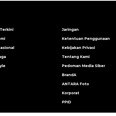
Terkini
Jaringan
omi
Ketentuan Penggunaan
nasional
Kebijakan Privasi
aga
Tentang Kami
yle
Pedoman Media Siber
BrandA
ANTARA Foto
Korporat
PPID