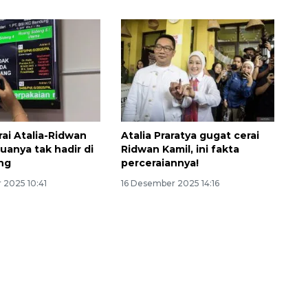
rai Atalia-Ridwan
Atalia Praratya gugat cerai
uanya tak hadir di
Ridwan Kamil, ini fakta
ng
perceraiannya!
160 ribu sambungan baru
 2025 10:41
16 Desember 2025 14:16
jaringan gas 2026
2026-08-07 18:00:00