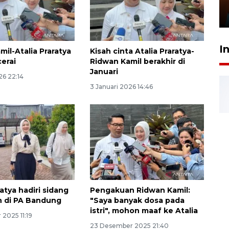
Presiden
29 Juli 2026 01:36
I
il-Atalia Praratya
Kisah cinta Atalia Praratya-
cerai
Ridwan Kamil berakhir di
Januari
26 22:14
3 Januari 2026 14:46
ratya hadiri sidang
Pengakuan Ridwan Kamil:
n di PA Bandung
"Saya banyak dosa pada
istri", mohon maaf ke Atalia
2025 11:19
23 Desember 2025 21:40