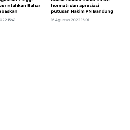
perintahkan Bahar
hormati dan apresiasi
ebaskan
putusan Hakim PN Bandung
022 15:41
16 Agustus 2022 16:01
160 ribu sambungan baru
jaringan gas 2026
2026-08-07 18:00:00