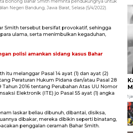
rita bohong Bahar Smith meminta pendukungnya untuk
lan Negeri Bandung, Jawa Barat, Selasa (5/4/2022).
r Smith tersebut bersifat provokatif, sehingga
para ulama, serta menimbulkan kegaduhan,
gan polisi amankan sidang kasus Bahar
itu melanggar Pasal 14 ayat (1) dan ayat (2)
K
ntang Peraturan Hukum Pidana dan/atau Pasal 28
M
 19 Tahun 2016 tentang Perubahan Atas UU Nomor
aksi Elektronik (ITE) jo Pasal 55 ayat (1) angka
1 j
nam laskar beliau dibunuh, dibantai, disiksa,
luannya dibakar, mereka dibikin seperti binatang,
bacakan penggalan ceramah Bahar Smith.