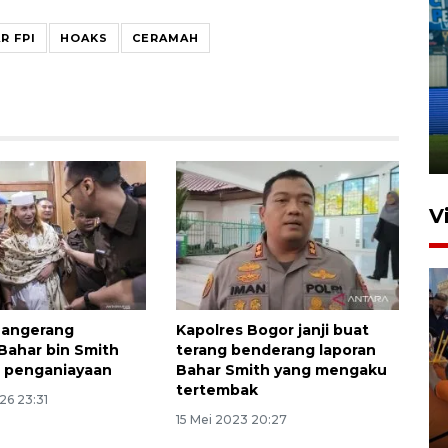
R FPI
HOAKS
CERAMAH
Penutupan latihan bela negara
dan manajerial SPPI di
Balikpapan
31 Juli 2026 18:01
V
Tangerang
Kapolres Bogor janji buat
Bahar bin Smith
terang benderang laporan
a penganiayaan
Bahar Smith yang mengaku
tertembak
026 23:31
Taklukkan DPMM FC, Persib
15 Mei 2023 20:27
amankan tiket semifinal Piala