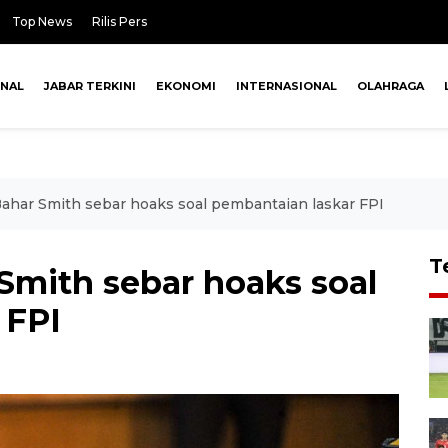
Top News
Rilis Pers
ONAL
JABAR TERKINI
EKONOMI
INTERNASIONAL
OLAHRAGA
ahar Smith sebar hoaks soal pembantaian laskar FPI
T
Smith sebar hoaks soal
 FPI