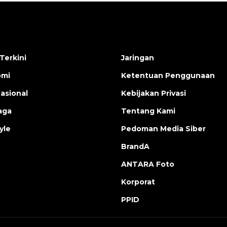
Terkini
Jaringan
omi
Ketentuan Penggunaan
nasional
Kebijakan Privasi
aga
Tentang Kami
yle
Pedoman Media Siber
BrandA
ANTARA Foto
Korporat
PPID