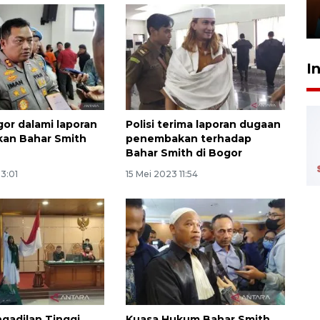
Presiden
29 Juli 2026 01:36
I
gor dalami laporan
Polisi terima laporan dugaan
an Bahar Smith
penembakan terhadap
Bahar Smith di Bogor
13:01
15 Mei 2023 11:54
gadilan Tinggi
Kuasa Hukum Bahar Smith