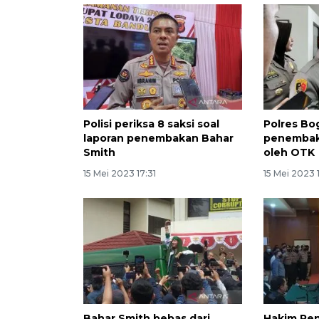
Polisi periksa 8 saksi soal
Polres Bo
laporan penembakan Bahar
penembak
Smith
oleh OTK
15 Mei 2023 17:31
15 Mei 2023 
Bahar Smith bebas dari
Hakim Pen