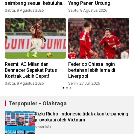
seimbang sesuai kebutuhan
Yang Panen Untung!
Liga Inggris
Sabtu, 8 Agustus 2026
Sabtu, 8 Agustus 2026
M
g
Resmi: AC Milan dan
Federico Chiesa ingin
n
Bennacer Sepakat Putus
bertahan lebih lama di
Kontrak Lebih Cepat!
Liverpool
Sabtu, 8 Agustus 2026
Senin, 27 Juli 2026
S
Terpopuler - Olahraga
Rizki Ridho: Indonesia tidak akan terpancing
provokasi oleh Vietnam
6 hari lalu