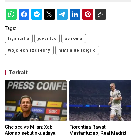
Tags:
liga italia
juventus
as roma
wojciech szczesny
mattia de sciglio
Terkait
Chelsea vs Milan: Xabi
Fiorentina Rawat
g
Alonso sebut skuadnya
Mastantuono, Real Madrid