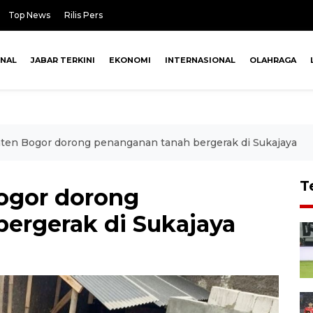
Top News
Rilis Pers
ONAL
JABAR TERKINI
EKONOMI
INTERNASIONAL
OLAHRAGA
en Bogor dorong penanganan tanah bergerak di Sukajaya
T
ogor dorong
ergerak di Sukajaya