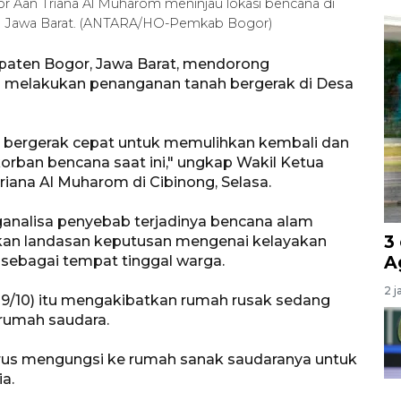
 Aan Triana Al Muharom meninjau lokasi bencana di
r, Jawa Barat. (ANTARA/HO-Pemkab Bogor)
paten Bogor, Jawa Barat, mendorong
 melakukan penanganan tanah bergerak di Desa
a bergerak cepat untuk memulihkan kembali dan
rban bencana saat ini," ungkap Wakil Ketua
iana Al Muharom di Cibinong, Selasa.
nalisa penyebab terjadinya bencana alam
3
ikan landasan keputusan mengenai kelayakan
A
 sebagai tempat tinggal warga.
2 j
9/10) itu mengakibatkan rumah rusak sedang
 rumah saudara.
rus mengungsi ke rumah sanak saudaranya untuk
a.