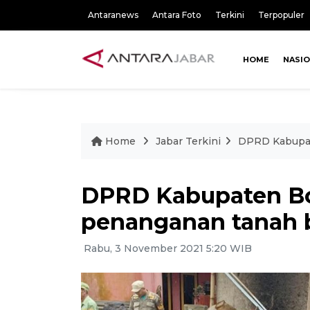
Antaranews
Antara Foto
Terkini
Terpopuler
HOME
NASI
Home
Jabar Terkini
DPRD Kabupat
DPRD Kabupaten B
penanganan tanah b
Rabu, 3 November 2021 5:20 WIB