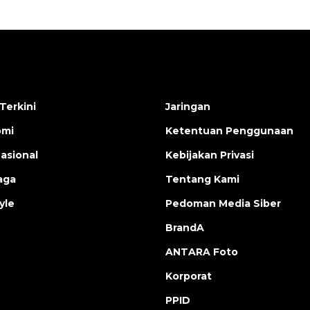
Terkini
Jaringan
omi
Ketentuan Penggunaan
nasional
Kebijakan Privasi
aga
Tentang Kami
yle
Pedoman Media Siber
BrandA
ANTARA Foto
Korporat
PPID