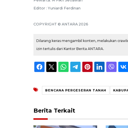
Pewarta: M Fikri Setiawan
Editor : Yuniardi Ferdinan
COPYRIGHT © ANTARA 2026
Dilarang keras mengambil konten, melakukan crawlin
izin tertulis dari Kantor Berita ANTARA.
BENCANA PERGESERAN TANAH
KABUP
Berita Terkait