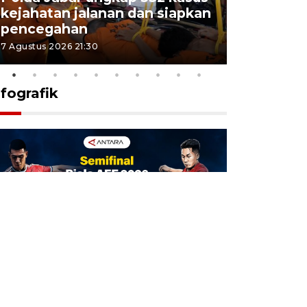
kejahatan jalanan dan siapkan
Jabar jag
pencegahan
tengah d
7 Agustus 2026 21:30
5 Agustus 202
nfografik