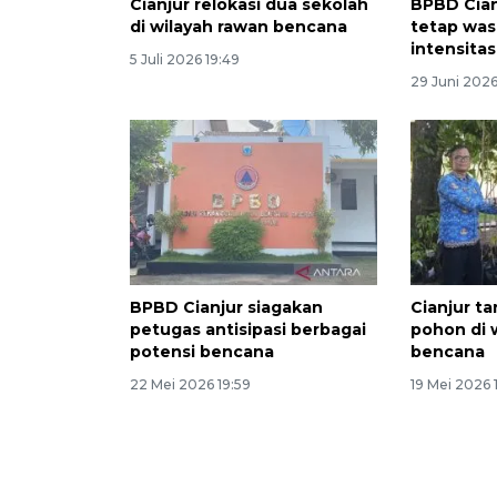
Cianjur relokasi dua sekolah
BPBD Cian
di wilayah rawan bencana
tetap wa
intensita
5 Juli 2026 19:49
29 Juni 202
BPBD Cianjur siagakan
Cianjur t
petugas antisipasi berbagai
pohon di 
potensi bencana
bencana
22 Mei 2026 19:59
19 Mei 2026 