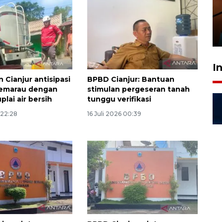
amankan tiket semifinal Piala
Presiden
29 Juli 2026 01:36
I
 Cianjur antisipasi
BPBD Cianjur: Bantuan
emarau dengan
stimulan pergeseran tanah
plai air bersih
tunggu verifikasi
 22:28
16 Juli 2026 00:39