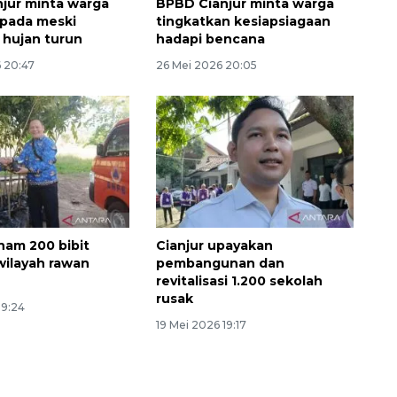
jur minta warga
BPBD Cianjur minta warga
spada meski
tingkatkan kesiapsiagaan
s hujan turun
hadapi bencana
6 20:47
26 Mei 2026 20:05
anam 200 bibit
Cianjur upayakan
wilayah rawan
pembangunan dan
Layanan haji Indonesia
revitalisasi 1.200 sekolah
semakin memuaskan
rusak
19:24
2026-08-08 15:00:00
19 Mei 2026 19:17