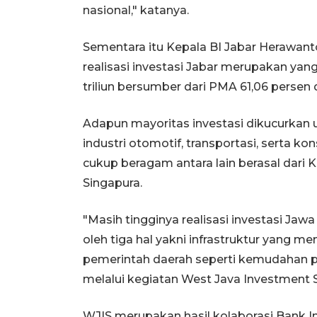
nasional," katanya.
Sementara itu Kepala BI Jabar Herawan
realisasi investasi Jabar merupakan yan
triliun bersumber dari PMA 61,06 perse
Adapun mayoritas investasi dikucurkan 
industri otomotif, transportasi, serta k
cukup beragam antara lain berasal dari K
Singapura.
"Masih tingginya realisasi investasi Ja
oleh tiga hal yakni infrastruktur yang
pemerintah daerah seperti kemudahan pe
melalui kegiatan West Java Investment 
WJIS merupakan hasil kolaborasi Bank I