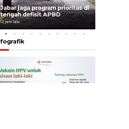
KSP past
Jabar jaga program prioritas di
Sekolah 
tengah defisit APBD
dimulai
12 jam lalu
13 jam lalu
nfografik