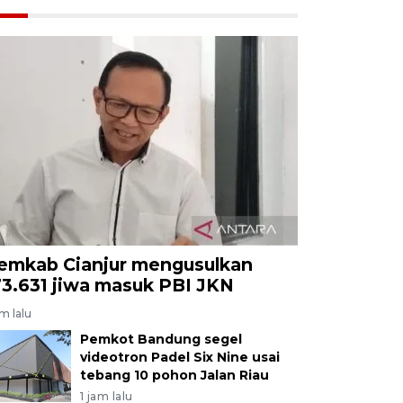
emkab Cianjur mengusulkan
73.631 jiwa masuk PBI JKN
am lalu
Pemkot Bandung segel
videotron Padel Six Nine usai
tebang 10 pohon Jalan Riau
1 jam lalu