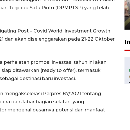
Pigai: Penangkapan begal
tetap kewenangan aparat
an Terpadu Satu Pintu (DPMPTSP) yang telah
penegak hukum
29 Juli 2026 00:31
ating Post – Covid World: Investment Growth
2021 dan akan diselenggarakan pada 21-22 Oktober
I
perhelatan promosi investasi tahun ini akan
siap ditawarkan (ready to offer), termasuk
sebagai destinasi baru investasi.
kan mengakselerasi Perpres 87/2021 tentang
a dan Jabar bagian selatan, yang
tor mengenai besarnya potensi dan manfaat