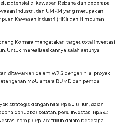
ek potensial di kawasan Rebana dan beberapa
, kawasan industri, dan UMKM yang merupakan
impuan Kawasan Industri (HKI) dan Himpunan
neng Komara mengatakan target total investasi
liun. Untuk merealisasikannya salah satunya
an ditawarkan dalam WJIS dengan nilai proyek
andatanganan MoU antara BUMD dan pemda
Waspadai penyakit saat
musim kemarau
k strategis dengan nilai Rp150 triliun, dalah
2026-08-05 12:00:00
bana dan Jabar selatan, perlu investasi Rp392
nvestasi hampir Rp 717 triliun dalam beberapa