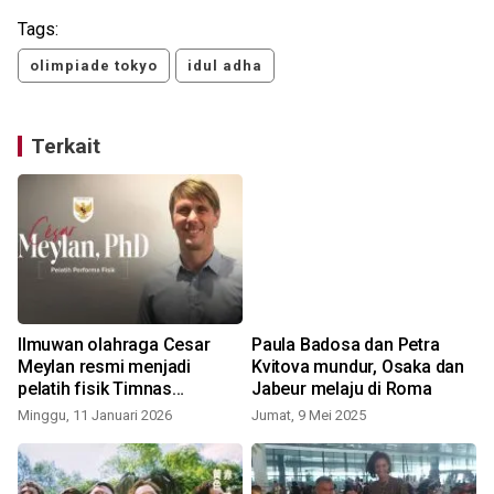
Tags:
olimpiade tokyo
idul adha
Terkait
"
Ilmuwan olahraga Cesar
Paula Badosa dan Petra
Meylan resmi menjadi
Kvitova mundur, Osaka dan
pelatih fisik Timnas
Jabeur melaju di Roma
Indonesia
Minggu, 11 Januari 2026
Jumat, 9 Mei 2025