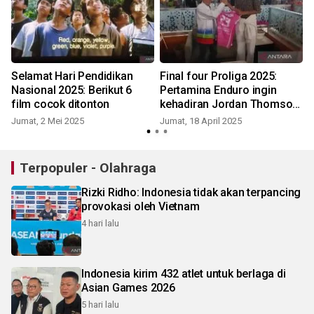
Selamat Hari Pendidikan
Final four Proliga 2025:
Nasional 2025: Berikut 6
Pertamina Enduro ingin
film cocok ditonton
kehadiran Jordan Thomson
menambah euforia voli
Jumat, 2 Mei 2025
Jumat, 18 April 2025
Terpopuler - Olahraga
Rizki Ridho: Indonesia tidak akan terpancing
provokasi oleh Vietnam
4 hari lalu
Indonesia kirim 432 atlet untuk berlaga di
Asian Games 2026
5 hari lalu