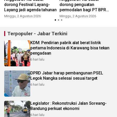
dorong Festival Layang-
dorong penguatan
Layang jadi agenda tahunan
permodalan bagi PT BPR
Cirebon
Minggu, 2 Agustus 2026
Minggu, 2 Agustus 2026
J
Terpopuler - Jabar Terkini
KDM: Pendirian pabrik alat berat listrik
pertama Indonesia di Karawang bisa tekan
pengadaan
6 hari lalu
DPRD Jabar harap pembangunan PSEL
Legok Nangka selesai sesuai target
6 hari lalu
Legislator : Rekonstruksi Jalan Soreang-
Bandung perkuat ekonomi
6 hari lalu