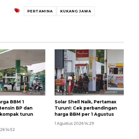
PERTAMINA
KUKANG JAWA
Memberantas kejahatan
jalanan Jakarta
2026-08-05 18:00:00
rga BBM 1
Solar Shell Naik, Pertamax
Bensin BP dan
Turun!: Cek perbandingan
 kompak turun
harga BBM per 1 Agustus
1 Agustus 2026 14:29
26 14:52