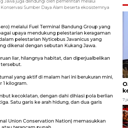
ang Jawa juga dilindungi oleh pemerintah melalui
Konservasi Sumber Daya Alam beserta ekosistemnya
ero) melalui Fuel Terminal Bandung Group yang
ebagai upaya mendukung pelestarian keragaman
dalam pelestarian Nyticebus Javanicus yang
ng dikenal dengan sebutan Kukang Jawa.
an liar, hilangnya habitat, dan diperjualbelikan
tersebut.
rnal yang aktif di malam hari ini berukuran mini,
r 1 kilogram.
O
k
but kecoklatan, dengan dahi dihiasi pola berlian
7 j
a. Satu garis ke arah hidung, dan dua garis
ional Union Conservation Nation) memasukkan
is atau terancam punah.