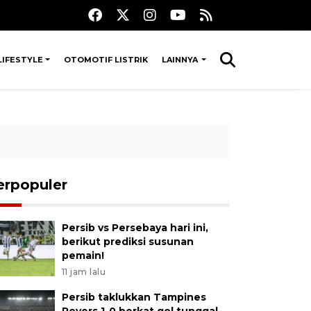
LIFESTYLE
OTOMOTIF LISTRIK
LAINNYA
erpopuler
Persib vs Persebaya hari ini,
berikut prediksi susunan
pemain!
11 jam lalu
Persib taklukkan Tampines