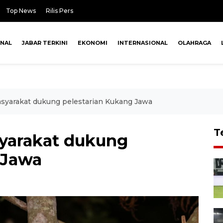
Top News
Rilis Pers
ONAL
JABAR TERKINI
EKONOMI
INTERNASIONAL
OLAHRAGA
asyarakat dukung pelestarian Kukang Jawa
T
yarakat dukung
 Jawa