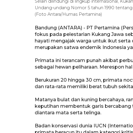
Selain dilindungi di lingkup internasional, Kuk
Undang-undang Nomor 5 tahun 1990 tentang 
(Foto Antara/Humas Pertamina)
Bandung (ANTARA) - PT Pertamina (Pers
fokus pada pelestarian Kukang Jawa s
hayati mengajak warga untuk ikut serta 
merupakan satwa endemik Indonesia ya
Primata ini terancam punah akibat perburu
sebagai hewan peliharaan. Merespon hal 
Berukuran 20 hingga 30 cm, primata noctu
dan rata-rata memiliki berat tubuh sekita
Matanya bulat dan kuning bercahaya, ram
keputihan membentuk garis bercabang tig
diantara mata serta telinga.
Badan konservasi dunia IUCN (Internat
primata beracun itu dalam kategori krit