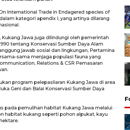
 International Trade in Endagered species of
alam kategori apendix I, yang artinya dilarang
nasional.
al, Kukang Jawa juga dilindungi oleh pemerintah
1990 tentang Konservasi Sumber Daya Alam
anggung jawab sosial dan lingkungan, Pertamina
rsama-sama menjaga populasi fauna yang
 Communication, Relations & CSR Pemasaran
wan.
kukan program pelepasliaran Kukang Jawa di area
uka Geni dan Balai Konservasi Sumber Daya
F
us pada pemulihan habitat Kukang Jawa melalui
habitat kukang seperti pohon alpukat, kayu
 hektare.