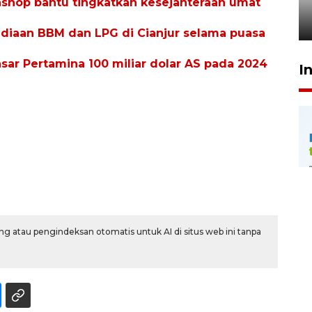
penegak hukum
tashop bantu tingkatkan kesejahteraan umat
29 Juli 2026 00:31
ediaan BBM dan LPG di Cianjur selama puasa
asar Pertamina 100 miliar dolar AS pada 2024
I
g atau pengindeksan otomatis untuk AI di situs web ini tanpa