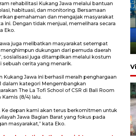
gram rehabilitasi Kukang Jawa melalui bantuan
lasi, habituasi, dan monitoring. Bersamaan
berikan pemahaman dan mengajak masyarakat
ta ini. Dengan tidak menjual, memelihara secara
Penutupan latihan bela negara
a Eko.
dan manajerial SPPI di
Balikpapan
 Jawa juga melibatkan masyarakat setempat
31 Juli 2026 18:01
lain menghimpun dukungan dari pemuda daerah
 sosialisasi juga ditampilkan melalui kostum
sebuah cerita yang menarik.
V
an Kukang Jawa ini berhasil meraih penghargaan
21 dalam kategori Mengembangkan
rakan The La Tofi School of CSR di Bali Room
Kamis (8/4) lalu.
ja. Ke depan kami akan terus berkomitmen untuk
ayah Jawa Bagian Barat yang fokus pada
Pigai: Penangkapan begal
an masyarakat,” kata Eko.
tetap kewenangan aparat