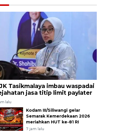
JK Tasikmalaya imbau waspadai
ejahatan jasa titip limit paylater
am lalu
Kodam III/Siliwangi gelar
Semarak Kemerdekaan 2026
meriahkan HUT ke-81 RI
7 jam lalu