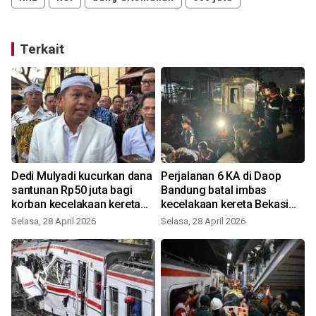
Terkait
Dedi Mulyadi kucurkan dana
Perjalanan 6 KA di Daop
santunan Rp50 juta bagi
Bandung batal imbas
korban kecelakaan kereta
kecelakaan kereta Bekasi
Bekasi
Timur
Selasa, 28 April 2026
Selasa, 28 April 2026
S