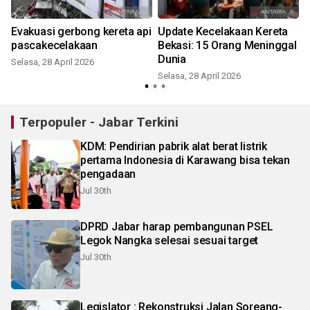
Evakuasi gerbong kereta api
Update Kecelakaan Kereta
pascakecelakaan
Bekasi: 15 Orang Meninggal
Dunia
Selasa, 28 April 2026
Selasa, 28 April 2026
S
Terpopuler - Jabar Terkini
KDM: Pendirian pabrik alat berat listrik
pertama Indonesia di Karawang bisa tekan
pengadaan
Jul 30th
DPRD Jabar harap pembangunan PSEL
Legok Nangka selesai sesuai target
Jul 30th
Legislator : Rekonstruksi Jalan Soreang-