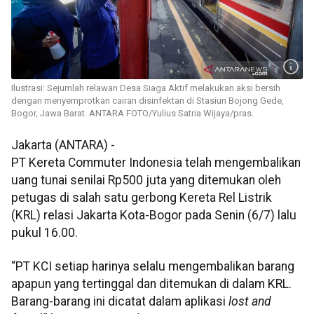
Ilustrasi: Sejumlah relawan Desa Siaga Aktif melakukan aksi bersih
dengan menyemprotkan cairan disinfektan di Stasiun Bojong Gede,
Bogor, Jawa Barat. ANTARA FOTO/Yulius Satria Wijaya/pras.
Jakarta (ANTARA) -
PT Kereta Commuter Indonesia telah mengembalikan
uang tunai senilai Rp500 juta yang ditemukan oleh
petugas di salah satu gerbong Kereta Rel Listrik
(KRL) relasi Jakarta Kota-Bogor pada Senin (6/7) lalu
pukul 16.00.
“PT KCI setiap harinya selalu mengembalikan barang
apapun yang tertinggal dan ditemukan di dalam KRL.
Barang-barang ini dicatat dalam aplikasi
lost and