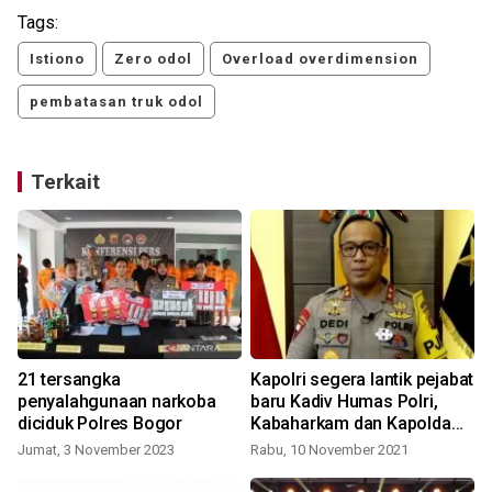
Tags:
Istiono
Zero odol
Overload overdimension
pembatasan truk odol
Terkait
21 tersangka
Kapolri segera lantik pejabat
penyalahgunaan narkoba
baru Kadiv Humas Polri,
diciduk Polres Bogor
Kabaharkam dan Kapolda
termasuk Jabar
Jumat, 3 November 2023
Rabu, 10 November 2021