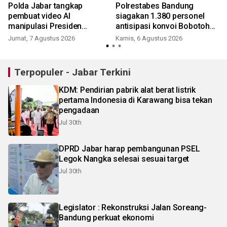
Polda Jabar tangkap
Polrestabes Bandung
pembuat video AI
siagakan 1.380 personel
manipulasi Presiden
antisipasi konvoi Bobotoh
Prabowo
Persib
Jumat, 7 Agustus 2026
Kamis, 6 Agustus 2026
J
Terpopuler - Jabar Terkini
KDM: Pendirian pabrik alat berat listrik
pertama Indonesia di Karawang bisa tekan
pengadaan
Jul 30th
DPRD Jabar harap pembangunan PSEL
Legok Nangka selesai sesuai target
Jul 30th
Legislator : Rekonstruksi Jalan Soreang-
Bandung perkuat ekonomi