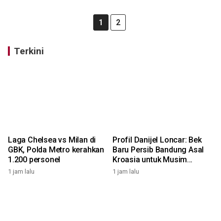
1
2
Terkini
Laga Chelsea vs Milan di
Profil Danijel Loncar: Bek
GBK, Polda Metro kerahkan
Baru Persib Bandung Asal
1.200 personel
Kroasia untuk Musim
2026/2027
1 jam lalu
1 jam lalu