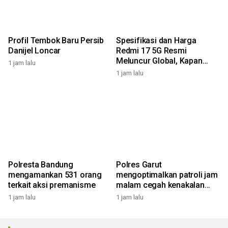
Profil Tembok Baru Persib
Spesifikasi dan Harga
Danijel Loncar
Redmi 17 5G Resmi
Meluncur Global, Kapan
1 jam lalu
Masuk Indonesia?
1 jam lalu
Polresta Bandung
Polres Garut
mengamankan 531 orang
mengoptimalkan patroli jam
terkait aksi premanisme
malam cegah kenakalan
pelajar
1 jam lalu
1 jam lalu