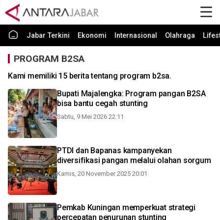
Jabar Terkini
Ekonomi
Internasional
Olahraga
Lifes
PROGRAM B2SA
Kami memiliki 15 berita tentang program b2sa.
Bupati Majalengka: Program pangan B2SA
bisa bantu cegah stunting
Sabtu, 9 Mei 2026 22:11
PTDI dan Bapanas kampanyekan
diversifikasi pangan melalui olahan sorgum
Kamis, 20 November 2025 20:01
Pemkab Kuningan memperkuat strategi
percepatan penurunan stunting