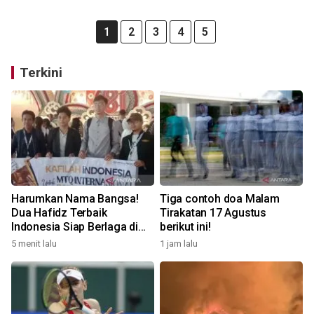
1
2
3
4
5
Terkini
Harumkan Nama Bangsa!
Tiga contoh doa Malam
Dua Hafidz Terbaik
Tirakatan 17 Agustus
Indonesia Siap Berlaga di
berikut ini!
MTQ Internasional Maroko
5 menit lalu
1 jam lalu