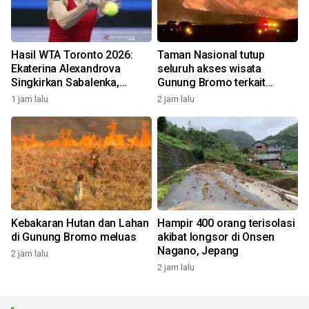
Hasil WTA Toronto 2026:
Taman Nasional tutup
Ekaterina Alexandrova
seluruh akses wisata
Singkirkan Sabalenka,
Gunung Bromo terkait
Swiatek Segel Tiket
kebakaran hutan dan lahan
1 jam lalu
2 jam lalu
Perempat Final
Kebakaran Hutan dan Lahan
Hampir 400 orang terisolasi
di Gunung Bromo meluas
akibat longsor di Onsen
Nagano, Jepang
2 jam lalu
2 jam lalu