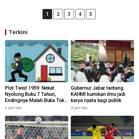
1
2
3
4
5
Terkini
Plot Twist 1959: Nekat
Gubernur Jabar tantang
Nyolong Buku 7 Tahun,
KAHMI bumikan ilmu jadi
Endingnya Malah Buka Toko
karya nyata bagi publik
Saingan!
3 jam lalu
4 jam lalu