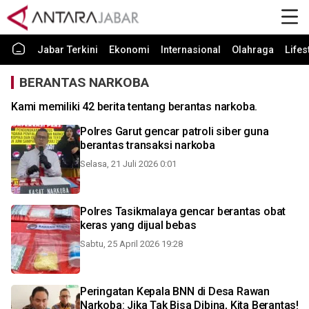
Jabar Terkini
Ekonomi
Internasional
Olahraga
Lifes
BERANTAS NARKOBA
Kami memiliki 42 berita tentang berantas narkoba.
Polres Garut gencar patroli siber guna
berantas transaksi narkoba
Selasa, 21 Juli 2026 0:01
Polres Tasikmalaya gencar berantas obat
keras yang dijual bebas
Sabtu, 25 April 2026 19:28
Peringatan Kepala BNN di Desa Rawan
Narkoba: Jika Tak Bisa Dibina, Kita Berantas!