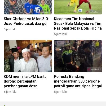
Skor Chelsea vs Milan 3-0:
Klasemen Tim Nasional
Joao Pedro cetak dua gol
Sepak Bola Malaysia vs Tim
Nasional Sepak Bola Filipina
5 jam lalu
5 jam lalu
KDM meminta LPM bantu
Polresta Bandung
dorong percepatan
mengerahkan 350 personel
pembangunan desa
patroli guna antisipasi begal
5 jam lalu
5 jam lalu