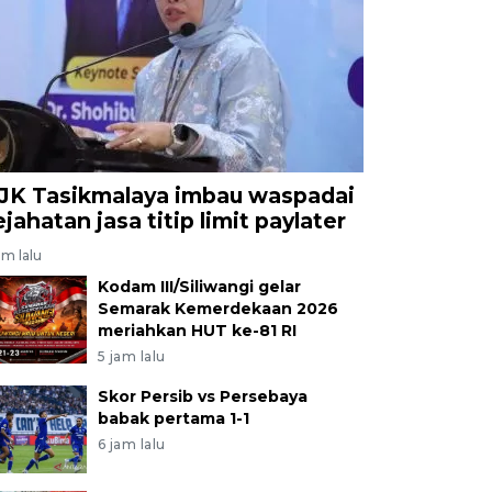
JK Tasikmalaya imbau waspadai
ejahatan jasa titip limit paylater
am lalu
Kodam III/Siliwangi gelar
Semarak Kemerdekaan 2026
meriahkan HUT ke-81 RI
5 jam lalu
Skor Persib vs Persebaya
babak pertama 1-1
6 jam lalu