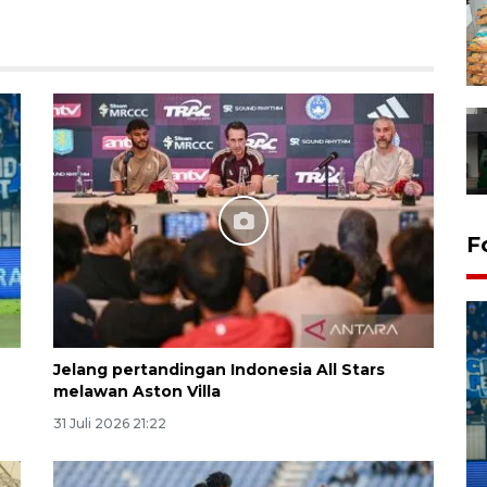
F
Jelang pertandingan Indonesia All Stars
melawan Aston Villa
31 Juli 2026 21:22
Penutupan latihan bela negara
dan manajerial SPPI di