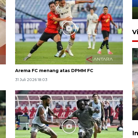
Balikpapan
31 Juli 2026 18:01
V
Arema FC menang atas DPMM FC
31 Juli 2026 18:03
Pigai: Penangkapan begal
tetap kewenangan aparat
penegak hukum
29 Juli 2026 00:31
I