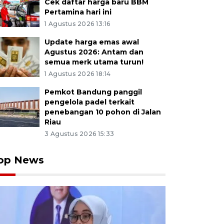
Cek daftar harga baru BBM
Pertamina hari ini
1 Agustus 2026 13:16
Update harga emas awal
Agustus 2026: Antam dan
semua merk utama turun!
1 Agustus 2026 18:14
Pemkot Bandung panggil
pengelola padel terkait
penebangan 10 pohon di Jalan
Riau
3 Agustus 2026 15:33
rakat adat Cireundeu menabur bunga di titik longsor
op News
a Hari Peduli Sampah Nasional (HPSN) di Cimahi, Jawa Ba
tabur bunga tersebut dilakukan dalam rangka memperin
di longsornya sampah di TPA Leuwigajah yang menewa
Raisan Al Farisi/agr