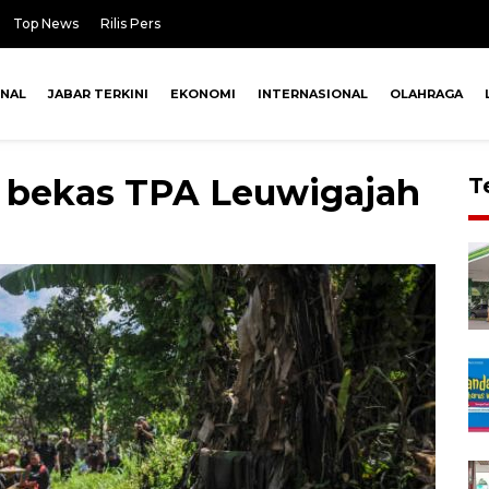
Top News
Rilis Pers
ONAL
JABAR TERKINI
EKONOMI
INTERNASIONAL
OLAHRAGA
 bekas TPA Leuwigajah
T