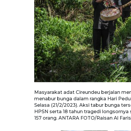
wigajah dalam
Masyarakat adat Cireundeu berjalan menu
1/2/2023).
menabur bunga dalam rangka Hari Peduli
ta 18 tahun
Selasa (21/2/2023). Aksi tabur bunga te
g. ANTARA
HPSN serta 18 tahun tragedi longsorny
157 orang. ANTARA FOTO/Raisan Al Faris