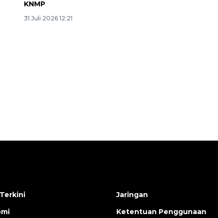
KNMP
31 Juli 2026 12:21
Memberantas kejahatan
jalanan Jakarta
2026-08-05 18:00:00
Terkini
Jaringan
omi
Ketentuan Penggunaan