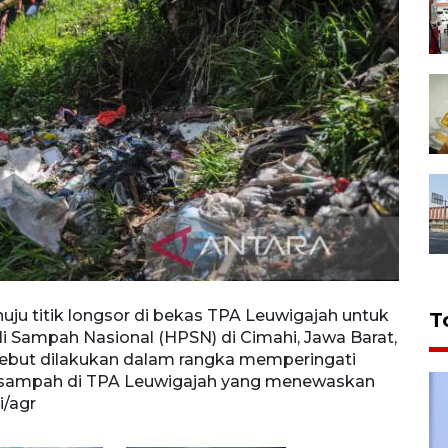
ju titik longsor di bekas TPA Leuwigajah untuk
Masya
T
 Sampah Nasional (HPSN) di Cimahi, Jawa Barat,
rangk
rsebut dilakukan dalam rangka memperingati
Aksi 
a sampah di TPA Leuwigajah yang menewaskan
trage
i/agr
FOTO/