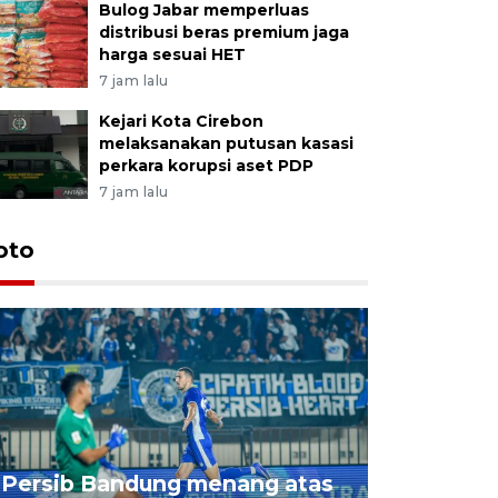
Bulog Jabar memperluas
distribusi beras premium jaga
harga sesuai HET
7 jam lalu
Kejari Kota Cirebon
melaksanakan putusan kasasi
perkara korupsi aset PDP
7 jam lalu
oto
Jelang p
Persib Bandung menang atas
Indonesia