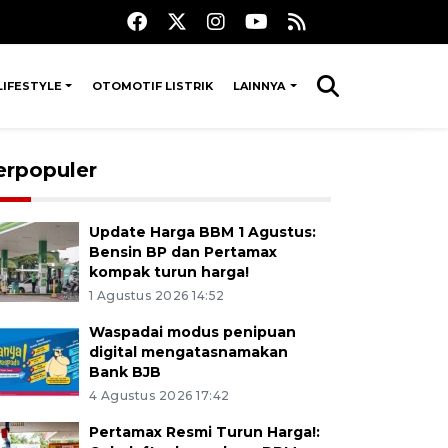
LIFESTYLE
OTOMOTIF LISTRIK
LAINNYA
erpopuler
Update Harga BBM 1 Agustus:
Bensin BP dan Pertamax
kompak turun harga!
1 Agustus 2026 14:52
Waspadai modus penipuan
digital mengatasnamakan
Bank BJB
4 Agustus 2026 17:42
Pertamax Resmi Turun Harga!: