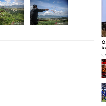
O
k
5 j