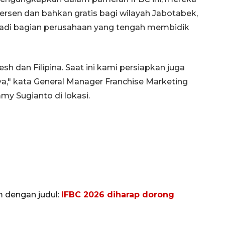
ersen dan bahkan gratis bagi wilayah Jabotabek,
jadi bagian perusahaan yang tengah membidik
esh dan Filipina. Saat ini kami persiapkan juga
ya," kata General Manager Franchise Marketing
my Sugianto di lokasi.
Waspadai penyakit saat
musim kemarau
2026-08-05 12:00:00
m dengan judul:
IFBC 2026 diharap dorong