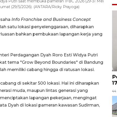
idya Putri saat membuka pameran IFBC 2026 (29-31 Mei
Jumat (29/5/2026). (ANTARA/Ricky Prayoga)
usaha
Info Franchise and Business Concept
ah satu lokasi penyelenggaraan, diharapkan
luasan bahkan pembukaan lapangan kerja yang
nteri Perdagangan Dyah Roro Esti Widya Putri
t tema "Grow Beyond Boundaries" di Bandung
lah memiliki cabang hingga di ratusan lokasi.
P
1
 cabang di sekitar 500 lokasi. Hal ini diharapkan
rasi muda, maupun lintas generasi yang
44 
menciptakan lapangan pekerjaan, mengingat
ata Dyah di lokasi pameran kawasan Sudirman,