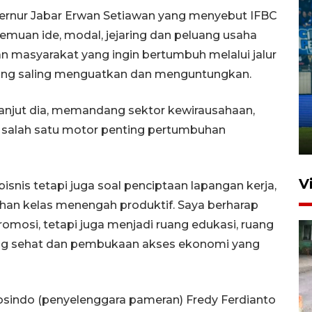
ernur Jabar Erwan Setiawan yang menyebut IFBC
emuan ide, modal, jejaring dan peluang usaha
 masyarakat yang ingin bertumbuh melalui jalur
ang saling menguatkan dan menguntungkan.
Penutupan latihan bela negara
dan manajerial SPPI di
 lanjut dia, memandang sektor kewirausahaan,
Balikpapan
 salah satu motor penting pertumbuhan
31 Juli 2026 18:01
V
isnis tetapi juga soal penciptaan lapangan kerja,
an kelas menengah produktif. Saya berharap
romosi, tetapi juga menjadi ruang edukasi, ruang
yang sehat dan pembukaan akses ekonomi yang
osindo (penyelenggara pameran) Fredy Ferdianto