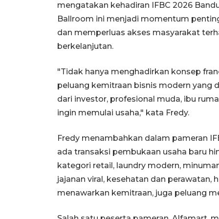
mengatakan kehadiran IFBC 2026 Bandu
Ballroom ini menjadi momentum penti
dan memperluas akses masyarakat terhad
berkelanjutan.
"Tidak hanya menghadirkan konsep fra
peluang kemitraan bisnis modern yang da
dari investor, profesional muda, ibu ru
ingin memulai usaha," kata Fredy.
Fredy menambahkan dalam pameran IFBC
ada transaksi pembukaan usaha baru hing
kategori retail, laundry modern, minuman 
jajanan viral, kesehatan dan perawatan, 
menawarkan kemitraan, juga peluang men
Salah satu peserta pameran, Alfamart,