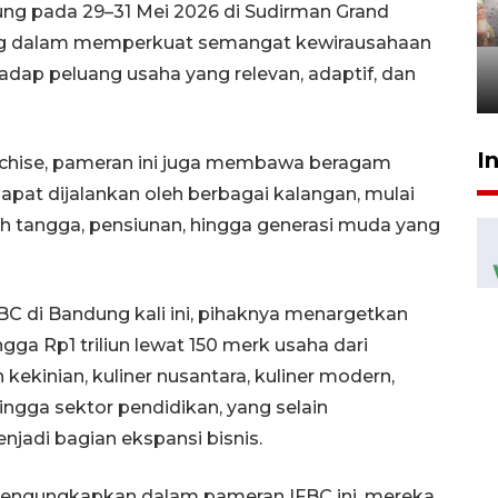
Pigai: Penangkapan begal
ng pada 29–31 Mei 2026 di Sudirman Grand
tetap kewenangan aparat
ng dalam memperkuat semangat kewirausahaan
penegak hukum
ap peluang usaha yang relevan, adaptif, dan
29 Juli 2026 00:31
I
nchise, pameran ini juga membawa beragam
pat dijalankan oleh berbagai kalangan, mulai
mah tangga, pensiunan, hingga generasi muda yang
 di Bandung kali ini, pihaknya menargetkan
ga Rp1 triliun lewat 150 merk usaha dari
kekinian, kuliner nusantara, kuliner modern,
hingga sektor pendidikan, yang selain
jadi bagian ekspansi bisnis.
 mengungkapkan dalam pameran IFBC ini, mereka