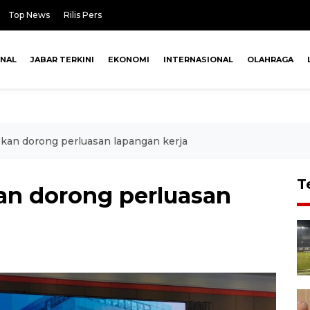
Top News
Rilis Pers
ONAL
JABAR TERKINI
EKONOMI
INTERNASIONAL
OLAHRAGA
kan dorong perluasan lapangan kerja
T
an dorong perluasan