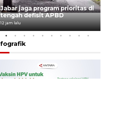
KSP past
Jabar jaga program prioritas di
Sekolah 
tengah defisit APBD
dimulai
12 jam lalu
12 jam lalu
nfografik