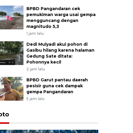
BPBD Pangandaran cek
pemukiman warga usai gempa
mengguncang dengan
magnitudo 5,3
1 jam lalu
Dedi Mulyadi akui pohon di
Gasibu hilang karena halaman
Gedung Sate ditata:
Pohonnya kecil
2 jam lalu
BPBD Garut pantau daerah
pesisir guna cek dampak
gempa Pangandaran
5 jam lalu
oto