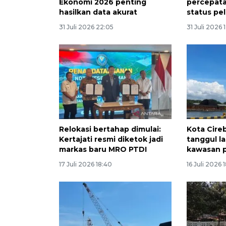
Ekonomi 2026 penting
percepat
hasilkan data akurat
status pe
31 Juli 2026 22:05
31 Juli 2026 
Relokasi bertahap dimulai:
Kota Cire
Kertajati resmi diketok jadi
tanggul la
markas baru MRO PTDI
kawasan p
17 Juli 2026 18:40
16 Juli 2026 