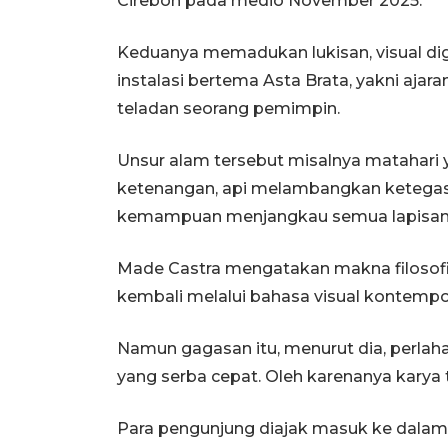
Cirebon pada medio November 2025.
Keduanya memadukan lukisan, visual digit
instalasi bertema Asta Brata, yakni ajar
teladan seorang pemimpin.
Unsur alam tersebut misalnya matahari
ketenangan, api melambangkan ketega
kemampuan menjangkau semua lapisa
Made Castra mengatakan makna filosofis
kembali melalui bahasa visual kontempo
Namun gagasan itu, menurut dia, perlaha
yang serba cepat. Oleh karenanya karya
Para pengunjung diajak masuk ke dalam 