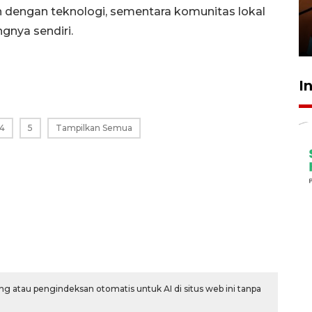
amankan tiket semifinal Piala
n dengan teknologi, sementara komunitas lokal
Presiden
nya sendiri.
29 Juli 2026 01:36
I
4
5
Tampilkan Semua
g atau pengindeksan otomatis untuk AI di situs web ini tanpa