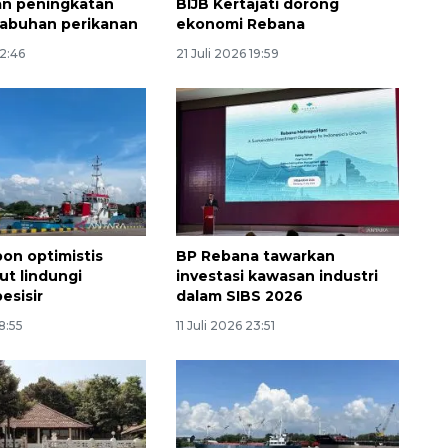
an peningkatan
BIJB Kertajati dorong
labuhan perikanan
ekonomi Rebana
12:46
21 Juli 2026 19:59
bon optimistis
BP Rebana tawarkan
ut lindungi
investasi kawasan industri
esisir
dalam SIBS 2026
18:55
11 Juli 2026 23:51