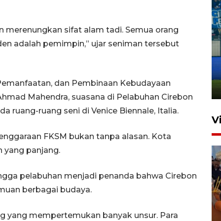
n merenungkan sifat alam tadi. Semua orang
en adalah pemimpin,” ujar seniman tersebut
Penutupan latihan bela negara
dan manajerial SPPI di
Balikpapan
 Pemanfaatan, dan Pembinaan Kebudayaan
31 Juli 2026 18:01
hmad Mahendra, suasana di Pelabuhan Cirebon
ruang-ruang seni di Venice Biennale, Italia.
V
lenggaraan FKSM bukan tanpa alasan. Kota
n yang panjang.
hingga pelabuhan menjadi penanda bahwa Cirebon
muan berbagai budaya.
Taklukkan DPMM FC, Persib
log yang mempertemukan banyak unsur. Para