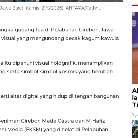
 Jawa Barat, Kamis (21/5/2026). ANTARA/Fathnur
ngka gudang tua di Pelabuhan Cirebon, Jawa
ung visual yang mengundang decak kagum kawula
 itu dipenuhi visual holografik, menampilkan
ng serta simbol-simbol kosmis yang berubah
A
perti altar digital yang hidup di tengah bangunan
l
T
7 j
i seniman Cirebon Made Castra dan M Hafiz
ni Media (FKSM) yang dihelat di Pelabuhan