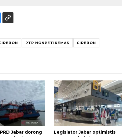
 CIREBON
PTP NONPETIKEMAS
CIREBON
132 ribu keluarga graduasi dari
kemiskinan
2026-08-07 06:45:00
 DPRD Jabar dorong
Legislator Jabar optimistis