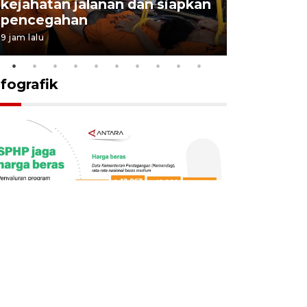
kejahatan jalanan dan siapkan
Jabar jag
pencegahan
tengah d
9 jam lalu
5 Agustus 202
nfografik