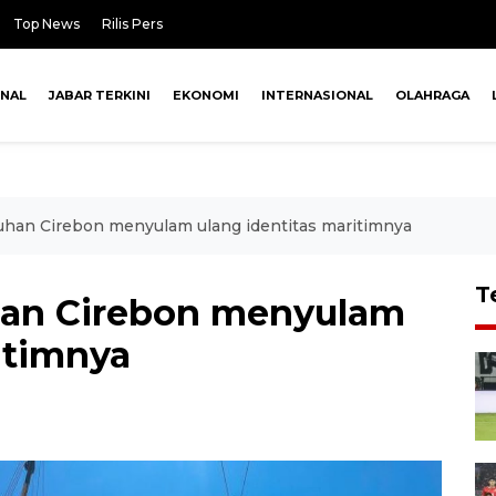
Top News
Rilis Pers
ONAL
JABAR TERKINI
EKONOMI
INTERNASIONAL
OLAHRAGA
uhan Cirebon menyulam ulang identitas maritimnya
T
han Cirebon menyulam
itimnya