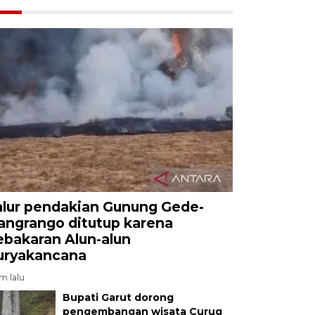
alur pendakian Gunung Gede-
angrango ditutup karena
ebakaran Alun-alun
uryakancana
am lalu
Bupati Garut dorong
pengembangan wisata Curug