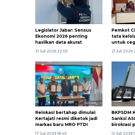
Legislator Jabar: Sensus
Pemkot Ci
Ekonomi 2026 penting
tata kelo
hasilkan data akurat
untuk ceg
31 Juli 2026 22:05
21 Juli 2026 
Relokasi bertahap dimulai:
BKPSDM K
Kertajati resmi diketok jadi
Sanksi AS
markas baru MRO PTDI
birokrasi 
17 Juli 2026 18:40
12 Juli 2026 