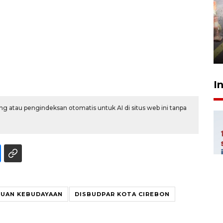
Pigai: Penangkapan begal
tetap kewenangan aparat
penegak hukum
29 Juli 2026 00:31
I
g atau pengindeksan otomatis untuk AI di situs web ini tanpa
JUAN KEBUDAYAAN
DISBUDPAR KOTA CIREBON