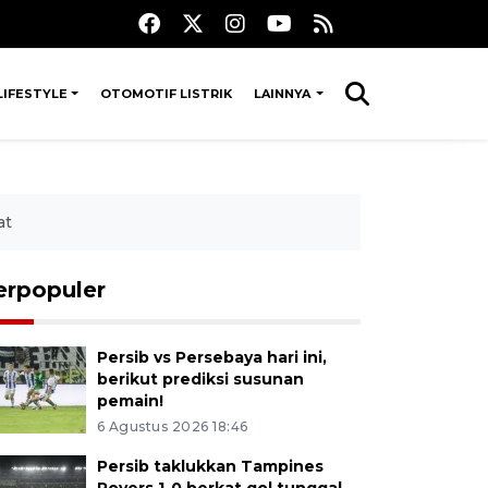
LIFESTYLE
OTOMOTIF LISTRIK
LAINNYA
at
erpopuler
Persib vs Persebaya hari ini,
berikut prediksi susunan
pemain!
6 Agustus 2026 18:46
Persib taklukkan Tampines