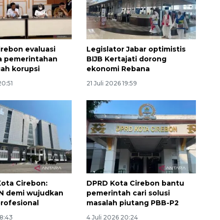
rebon evaluasi
Legislator Jabar optimistis
la pemerintahan
BIJB Kertajati dorong
ah korupsi
ekonomi Rebana
20:51
21 Juli 2026 19:59
ota Cirebon:
DPRD Kota Cirebon bantu
N demi wujudkan
pemerintah cari solusi
profesional
masalah piutang PBB-P2
18:43
4 Juli 2026 20:24