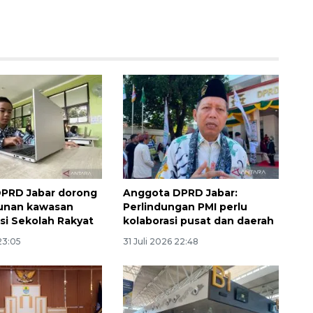
DPRD Jabar dorong
Anggota DPRD Jabar:
nan kawasan
Perlindungan PMI perlu
asi Sekolah Rakyat
kolaborasi pusat dan daerah
Ekonomi triwulan II-2026
 23:05
31 Juli 2026 22:48
tumbuh 5,29 persen
2026-08-06 18:45:00