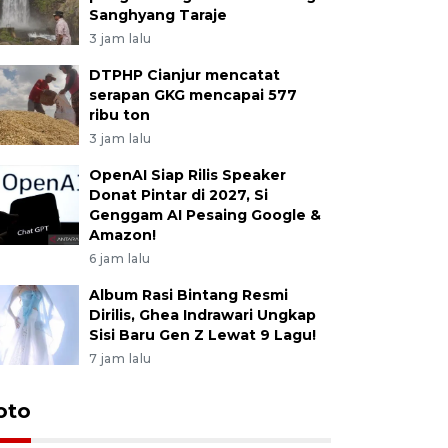
Sanghyang Taraje
3 jam lalu
DTPHP Cianjur mencatat
serapan GKG mencapai 577
ribu ton
3 jam lalu
OpenAI Siap Rilis Speaker
Donat Pintar di 2027, Si
Genggam AI Pesaing Google &
Amazon!
6 jam lalu
Album Rasi Bintang Resmi
Dirilis, Ghea Indrawari Ungkap
Sisi Baru Gen Z Lewat 9 Lagu!
7 jam lalu
oto