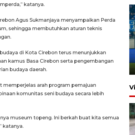
mperda,” katanya.
 Cirebon Agus Sukmanjaya menyampaikan Perda
um, sehingga membutuhkan aturan teknis
ngan.
Penutupan latihan bela negara
dan manajerial SPPI di
budaya di Kota Cirebon terus menunjukkan
Balikpapan
sunan kamus Basa Cirebon serta pengembangan
31 Juli 2026 18:01
ian budaya daerah.
at memperjelas arah program pemajuan
V
naan komunitas seni budaya secara lebih
unya museum topeng. Ini berkah buat kita semua
 katanya.