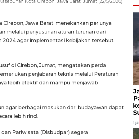
asepuhan Kota Cirebon, Jawa Barat, Jumat (22/5/2026).
a Cirebon, Jawa Barat, menekankan perlunya
n melalui penyusunan aturan turunan dari
n 2024 agar implementasi kebijakan tersebut
usuf di Cirebon, Jumat, mengatakan perda
erlukan penjabaran teknis melalui Peraturan
nnya lebih efektif dan mampu menjawab
J
P
k
usun agar berbagai masukan dari budayawan dapat
S
ra lebih rinci.
1 j
dan Pariwisata (Disbudpar) segera