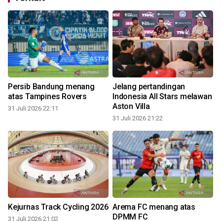
Persib Bandung menang
Jelang pertandingan
atas Tampines Rovers
Indonesia All Stars melawan
Aston Villa
31 Juli 2026 22:11
31 Juli 2026 21:22
3
Kejurnas Track Cycling 2026
Arema FC menang atas
DPMM FC
31 Juli 2026 21:02