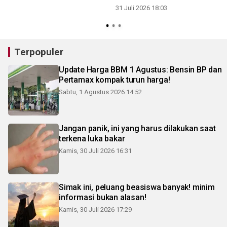
31 Juli 2026 18:03
3
Terpopuler
Update Harga BBM 1 Agustus: Bensin BP dan
Pertamax kompak turun harga!
Sabtu, 1 Agustus 2026 14:52
Jangan panik, ini yang harus dilakukan saat
terkena luka bakar
Kamis, 30 Juli 2026 16:31
Simak ini, peluang beasiswa banyak! minim
informasi bukan alasan!
Kamis, 30 Juli 2026 17:29