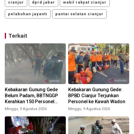
cianjur
dprd jabar
wakil rakyat cianjur
pelabuhan jayanti
pantai selatan cianjur
Terkait
Kebakaran Gunung Gede
Kebakaran Gunung Gede:
Belum Padam, BBTNGGP
BPBD Cianjur Terjunkan
Kerahkan 150 Personel
Personel ke Kawah Wadon
Tambahan
Minggu, 9 Agustus 2026
Minggu, 9 Agustus 2026