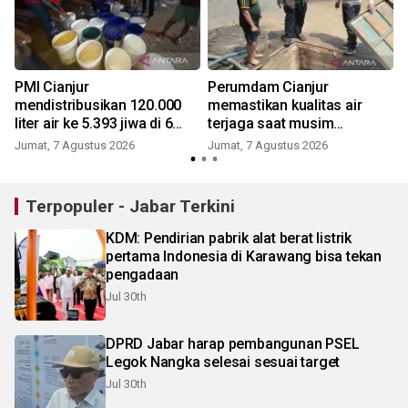
PMI Cianjur
Perumdam Cianjur
mendistribusikan 120.000
memastikan kualitas air
liter air ke 5.393 jiwa di 6
terjaga saat musim
kecamatan
kemarau
Jumat, 7 Agustus 2026
Jumat, 7 Agustus 2026
Terpopuler - Jabar Terkini
KDM: Pendirian pabrik alat berat listrik
pertama Indonesia di Karawang bisa tekan
pengadaan
Jul 30th
DPRD Jabar harap pembangunan PSEL
Legok Nangka selesai sesuai target
Jul 30th