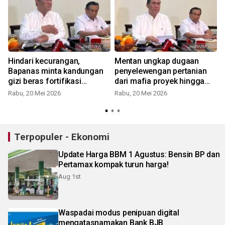
Hindari kecurangan,
Mentan ungkap dugaan
Bapanas minta kandungan
penyelewengan pertanian
gizi beras fortifikasi
dari mafia proyek hingga
diperiksa intensif!
permainan benih Rp3,3
Rabu, 20 Mei 2026
Rabu, 20 Mei 2026
miliar
R
Terpopuler - Ekonomi
Update Harga BBM 1 Agustus: Bensin BP dan
Pertamax kompak turun harga!
Aug 1st
Waspadai modus penipuan digital
mengatasnamakan Bank BJB