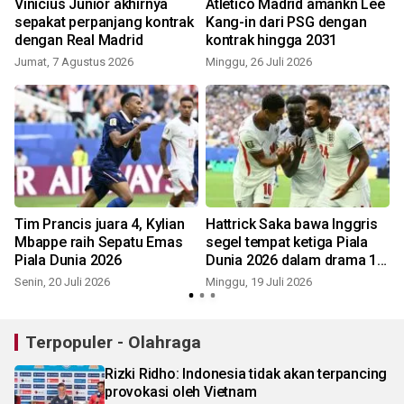
Vinicius Junior akhirnya
Atletico Madrid amankn Lee
g
sepakat perpanjang kontrak
Kang-in dari PSG dengan
dengan Real Madrid
kontrak hingga 2031
Jumat, 7 Agustus 2026
Minggu, 26 Juli 2026
M
Tim Prancis juara 4, Kylian
Hattrick Saka bawa Inggris
Mbappe raih Sepatu Emas
segel tempat ketiga Piala
Piala Dunia 2026
Dunia 2026 dalam drama 10
gol!
Senin, 20 Juli 2026
Minggu, 19 Juli 2026
M
Terpopuler - Olahraga
Rizki Ridho: Indonesia tidak akan terpancing
provokasi oleh Vietnam