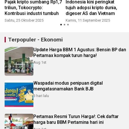
n
Pajak kripto sumbang Rp1,7
Indonesia kini peringkat
triliun, Tokocrypto:
tujuh adopsi kripto dunia,
Kontribusi industri tumbuh
digeser AS dan Vietnam
Sabtu, 25 Oktober 2025
Kamis, 11 September 2025
J
Terpopuler - Ekonomi
Update Harga BBM 1 Agustus: Bensin BP dan
Pertamax kompak turun harga!
Aug 1st
Waspadai modus penipuan digital
mengatasnamakan Bank BJB
3 hari lalu
Pertamax Resmi Turun Harga!: Cek daftar
harga baru BBM Pertamina hari ini