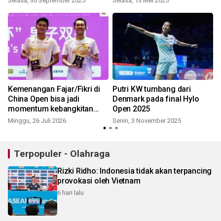
Selasa, 30 September 2025
Selasa, 13 Mei 2025
K
a
Kemenangan Fajar/Fikri di
Putri KW tumbang dari
China Open bisa jadi
Denmark pada final Hylo
momentum kebangkitan
Open 2025
ganda putra Indonesia
Minggu, 26 Juli 2026
Senin, 3 November 2025
S
Terpopuler - Olahraga
Rizki Ridho: Indonesia tidak akan terpancing
provokasi oleh Vietnam
6 hari lalu