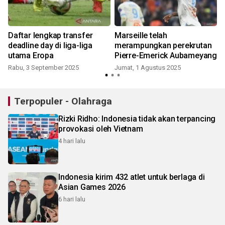
Daftar lengkap transfer
Marseille telah
deadline day di liga-liga
merampungkan perekrutan
utama Eropa
Pierre-Emerick Aubameyang
Rabu, 3 September 2025
Jumat, 1 Agustus 2025
S
Terpopuler - Olahraga
Rizki Ridho: Indonesia tidak akan terpancing
provokasi oleh Vietnam
4 hari lalu
Indonesia kirim 432 atlet untuk berlaga di
Asian Games 2026
6 hari lalu