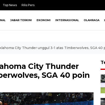
Top News
Rilis Pers
ONAL
JABAR TERKINI
EKONOMI
INTERNASIONAL
OLAHRAGA
Oklahoma City Thunder unggul 3-1 atas Timberwolves, SGA 40 
T
klahoma City Thunder
berwolves, SGA 40 poin