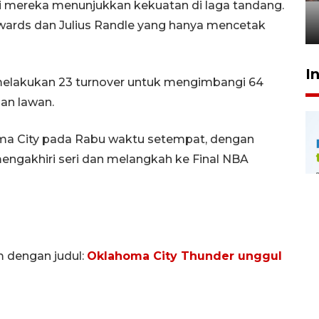
penegak hukum
i ini mereka menunjukkan kekuatan di laga tandang.
rds dan Julius Randle yang hanya mencetak
29 Juli 2026 00:31
I
elakukan 23 turnover untuk mengimbangi 64
an lawan.
ma City pada Rabu waktu setempat, dengan
engakhiri seri dan melangkah ke Final NBA
m dengan judul:
Oklahoma City Thunder unggul