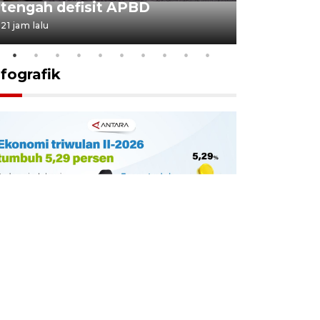
tengah defisit APBD
dimulai
21 jam lalu
22 jam lalu
nfografik