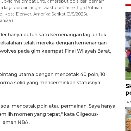
a Jokic melompat untuk merebut bola dari pemain
da laga perpanjangan waktu di Game Tiga Putaran
di Kota Denver, Amerika Serikat (9/5/2025).
n/aa.)
der hanya butuh satu kemenangan lagi untuk
 kekalahan telak mereka dengan kemenangan
wolves pada gim keempat Final Wilayah Barat,
 bintang utama dengan mencetak 40 poin, 10
rforma solid yang mencerminkan statusnya
S
p
14 
n soal mencetak poin atau permainan. Saya hanya
emilih momen yang tepat," kata Gilgeous-
ri laman NBA.