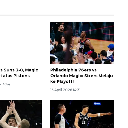
s Suns 3-0, Magic
Philadelphia 76ers vs
i atas Pistons
Orlando Magic: Sixers Melaju
ke Playoff!
6 14:44
16 April 2026 14:31