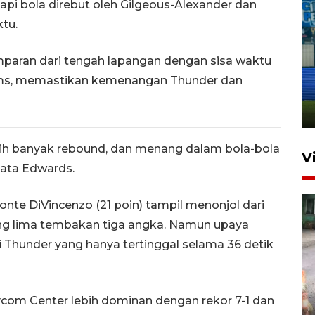
tapi bola direbut oleh Gilgeous-Alexander dan
tu.
Penutupan latihan bela negara
mparan dari tengah lapangan dengan sisa waktu
dan manajerial SPPI di
liams, memastikan kemenangan Thunder dan
Balikpapan
31 Juli 2026 18:01
bih banyak rebound, dan menang dalam bola-bola
V
kata Edwards.
onte DiVincenzo (21 poin) tampil menonjol dari
g lima tembakan tiga angka. Namun upaya
Thunder yang hanya tertinggal selama 36 detik
Pigai: Penangkapan begal
com Center lebih dominan dengan rekor 7-1 dan
tetap kewenangan aparat