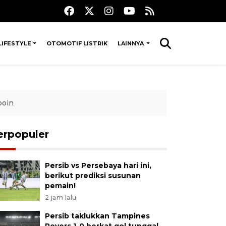
LIFESTYLE
OTOMOTIF LISTRIK
LAINNYA
poin
erpopuler
Persib vs Persebaya hari ini,
berikut prediksi susunan
pemain!
2 jam lalu
Persib taklukkan Tampines