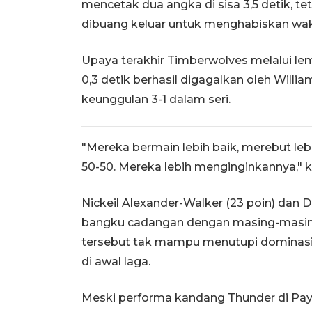
mencetak dua angka di sisa 3,5 detik, te
dibuang keluar untuk menghabiskan wak
Upaya terakhir Timberwolves melalui le
0,3 detik berhasil digagalkan oleh Wil
keunggulan 3-1 dalam seri.
"Mereka bermain lebih baik, merebut le
50-50. Mereka lebih menginginkannya," 
Nickeil Alexander-Walker (23 poin) dan D
bangku cadangan dengan masing-masin
tersebut tak mampu menutupi dominasi 
di awal laga.
Meski performa kandang Thunder di Pay