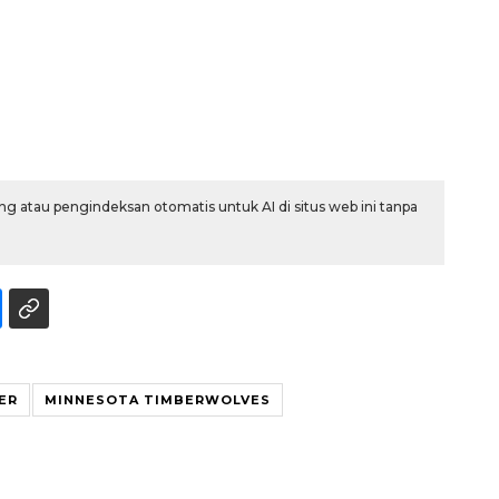
g atau pengindeksan otomatis untuk AI di situs web ini tanpa
Memberantas kejahatan
jalanan Jakarta
2026-08-05 18:00:00
ER
MINNESOTA TIMBERWOLVES