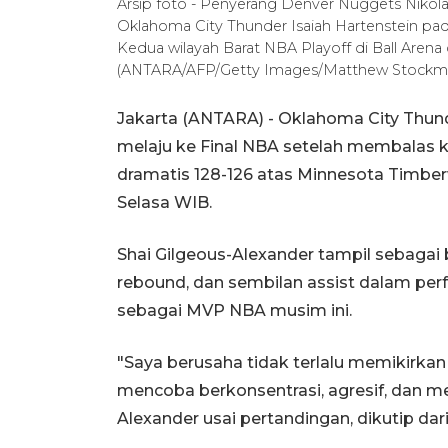
Arsip foto - Penyerang Denver Nuggets Nikol
Oklahoma City Thunder Isaiah Hartenstein pa
Kedua wilayah Barat NBA Playoff di Ball Arena 
(ANTARA/AFP/Getty Images/Matthew Stockma
Jakarta (ANTARA) - Oklahoma City Thun
melaju ke Final NBA setelah membalas
dramatis 128-126 atas Minnesota Timber
Selasa WIB.
Shai Gilgeous-Alexander tampil sebagai
rebound, dan sembilan assist dalam pe
sebagai MVP NBA musim ini.
"Saya berusaha tidak terlalu memikirka
mencoba berkonsentrasi, agresif, dan m
Alexander usai pertandingan, dikutip da