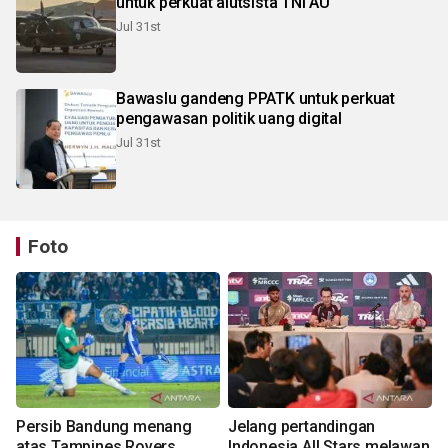
untuk perkuat alutsista TNI AU
Jul 31st
Bawaslu gandeng PPATK untuk perkuat
pengawasan politik uang digital
Jul 31st
Foto
Persib Bandung menang
Jelang pertandingan
atas Tampines Rovers
Indonesia All Stars melawan