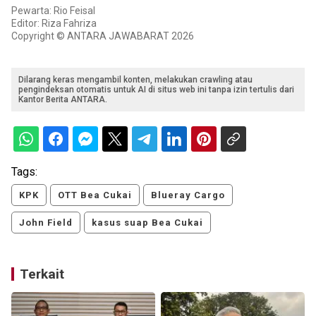
Pewarta: Rio Feisal
Editor: Riza Fahriza
Copyright © ANTARA JAWABARAT 2026
Dilarang keras mengambil konten, melakukan crawling atau
pengindeksan otomatis untuk AI di situs web ini tanpa izin tertulis dari
Kantor Berita ANTARA.
Tags:
KPK
OTT Bea Cukai
Blueray Cargo
John Field
kasus suap Bea Cukai
Terkait