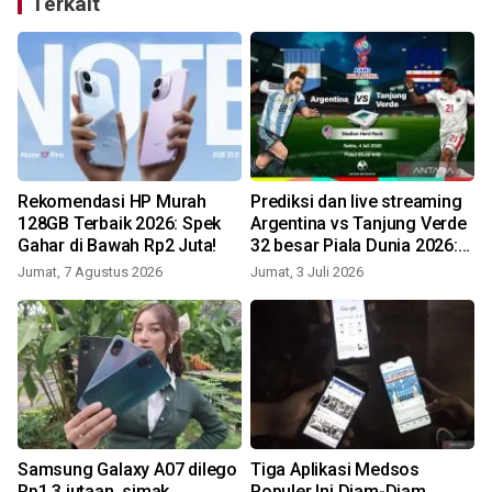
Terkait
Rekomendasi HP Murah
Prediksi dan live streaming
128GB Terbaik 2026: Spek
Argentina vs Tanjung Verde
Gahar di Bawah Rp2 Juta!
32 besar Piala Dunia 2026:
Keajaiban atau pertunjukan
Jumat, 7 Agustus 2026
Jumat, 3 Juli 2026
S
Messi?
Samsung Galaxy A07 dilego
Tiga Aplikasi Medsos
Rp1,3 jutaan, simak
Populer Ini Diam-Diam