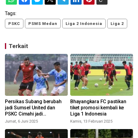
Tags:
PSKC
PSMS Medan
Liga 2 Indonesia
Liga 2
Terkait
Persikas Subang berubah
Bhayangkara FC pastikan
jadi Sumsel United dan
tiket promosi kembali ke
PSKC Cimahi jadi
Liga 1 Indonesia
Garudayaksa FC Bekasi
Jumat, 6 Juni 2025
Kamis, 13 Februari 2025