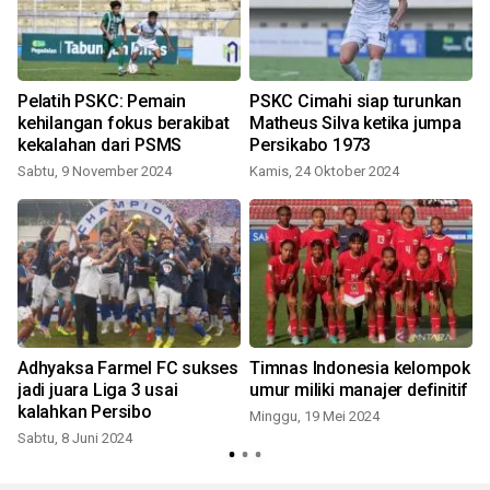
Pelatih PSKC: Pemain
PSKC Cimahi siap turunkan
a
kehilangan fokus berakibat
Matheus Silva ketika jumpa
kekalahan dari PSMS
Persikabo 1973
Sabtu, 9 November 2024
Kamis, 24 Oktober 2024
Adhyaksa Farmel FC sukses
Timnas Indonesia kelompok
jadi juara Liga 3 usai
umur miliki manajer definitif
kalahkan Persibo
Minggu, 19 Mei 2024
S
Sabtu, 8 Juni 2024