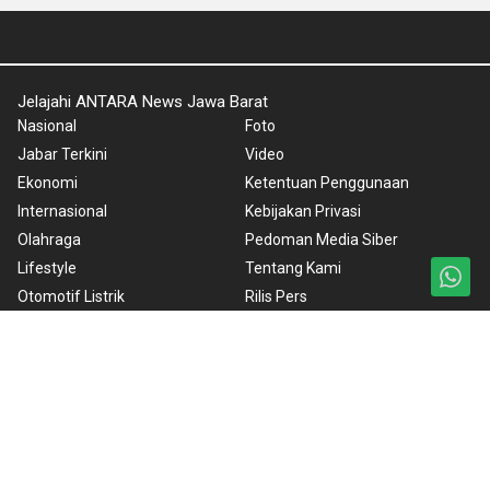
Jelajahi ANTARA News Jawa Barat
Nasional
Foto
Jabar Terkini
Video
Ekonomi
Ketentuan Penggunaan
Internasional
Kebijakan Privasi
Olahraga
Pedoman Media Siber
Lifestyle
Tentang Kami
Otomotif Listrik
Rilis Pers
Bandung Baheula
Copyright © 2024 ANTARA News Jawa Barat