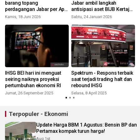
barang topang
Jabar ambil langkah
perdagangan Jabar per April
antisipasi aset BIJB Kertajati
S
2026 surplus
tergerus
Kamis, 18 Juni 2026
Sabtu, 24 Januari 2026
IHSG BEI hari ini menguat
Spektrum - Respons terbaik
n
seiring naiknya proyeksi
saat terjadi trading halt dan
pertumbuhan ekonomi RI
rebound IHSG
Jumat, 26 September 2025
Selasa, 8 April 2025
Terpopuler - Ekonomi
Update Harga BBM 1 Agustus: Bensin BP dan
Pertamax kompak turun harga!
Aug 1st