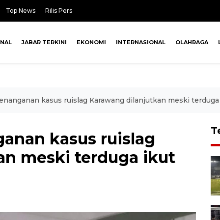
Top News
Rilis Pers
ONAL
JABAR TERKINI
EKONOMI
INTERNASIONAL
OLAHRAGA
Penanganan kasus ruislag Karawang dilanjutkan meski terduga 
T
ganan kasus ruislag
an meski terduga ikut