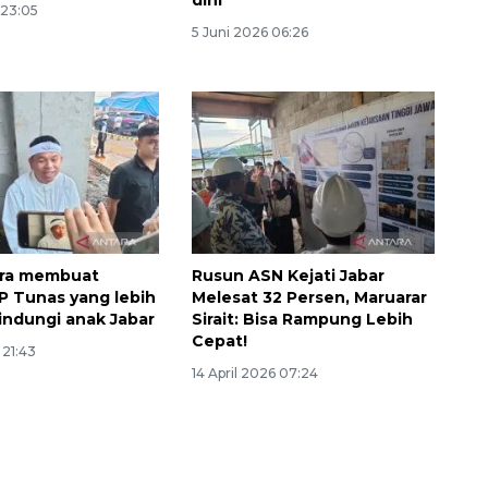
dini
 23:05
5 Juni 2026 06:26
ra membuat
Rusun ASN Kejati Jabar
P Tunas yang lebih
Melesat 32 Persen, Maruarar
indungi anak Jabar
Sirait: Bisa Rampung Lebih
Sinyal positif perekonomian
Cepat!
 21:43
Indonesia
14 April 2026 07:24
2026-08-05 15:00:00