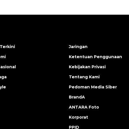
Terkini
Jaringan
omi
Ketentuan Penggunaan
nasional
Kebijakan Privasi
aga
Tentang Kami
yle
Pedoman Media Siber
BrandA
ANTARA Foto
Korporat
PPID