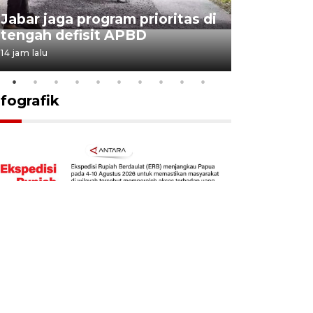
KSP past
Jabar jaga program prioritas di
Sekolah 
tengah defisit APBD
dimulai
14 jam lalu
15 jam lalu
nfografik