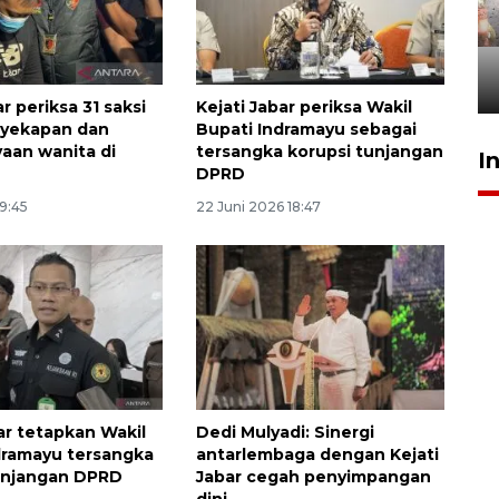
Pigai: Penangkapan begal
tetap kewenangan aparat
penegak hukum
29 Juli 2026 00:31
r periksa 31 saksi
Kejati Jabar periksa Wakil
nyekapan dan
Bupati Indramayu sebagai
aan wanita di
tersangka korupsi tunjangan
I
DPRD
19:45
22 Juni 2026 18:47
ar tetapkan Wakil
Dedi Mulyadi: Sinergi
dramayu tersangka
antarlembaga dengan Kejati
unjangan DPRD
Jabar cegah penyimpangan