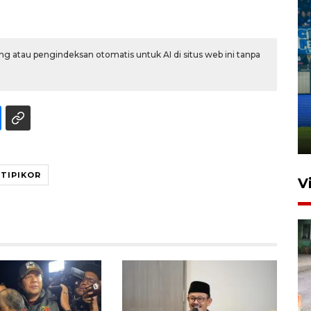
g atau pengindeksan otomatis untuk AI di situs web ini tanpa
Penutupan latihan bela negara
dan manajerial SPPI di
Balikpapan
31 Juli 2026 18:01
TIPIKOR
V