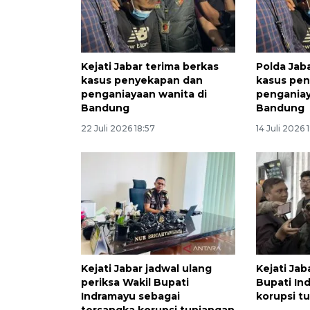
Kejati Jabar terima berkas
Polda Jaba
kasus penyekapan dan
kasus pe
penganiayaan wanita di
penganiay
Bandung
Bandung
22 Juli 2026 18:57
14 Juli 2026 
Kejati Jabar jadwal ulang
Kejati Jab
periksa Wakil Bupati
Bupati In
Indramayu sebagai
korupsi t