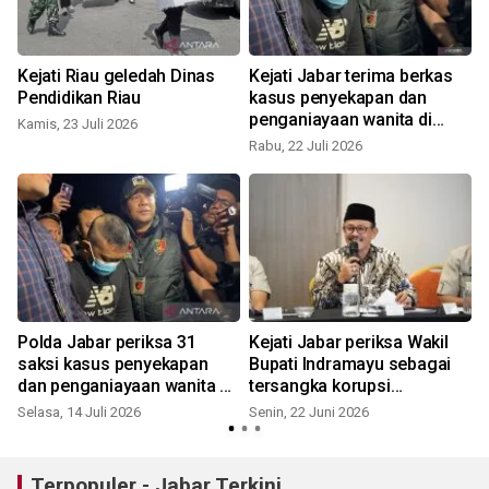
Kejati Riau geledah Dinas
Kejati Jabar terima berkas
Pendidikan Riau
kasus penyekapan dan
penganiayaan wanita di
Kamis, 23 Juli 2026
Bandung
Rabu, 22 Juli 2026
S
Polda Jabar periksa 31
Kejati Jabar periksa Wakil
saksi kasus penyekapan
Bupati Indramayu sebagai
!
dan penganiayaan wanita di
tersangka korupsi
Bandung
tunjangan DPRD
Selasa, 14 Juli 2026
Senin, 22 Juni 2026
J
Terpopuler - Jabar Terkini