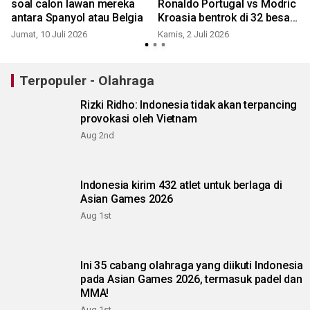
soal calon lawan mereka
Ronaldo Portugal vs Modric
antara Spanyol atau Belgia
Kroasia bentrok di 32 besar
Piala Dunia 2026
Jumat, 10 Juli 2026
Kamis, 2 Juli 2026
K
Terpopuler - Olahraga
Rizki Ridho: Indonesia tidak akan terpancing
provokasi oleh Vietnam
Aug 2nd
Indonesia kirim 432 atlet untuk berlaga di
Asian Games 2026
Aug 1st
Ini 35 cabang olahraga yang diikuti Indonesia
pada Asian Games 2026, termasuk padel dan
MMA!
Aug 1st