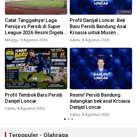
Catat Tanggalnya! Laga
Profil Danijel Loncar: Bek
i
Persija vs Persib di Super
Baru Persib Bandung Asal
League 2026 Resmi Digelar
Kroasia untuk Musim
di GBK
2026/2027
Minggu, 9 Agustus 2026
Sabtu, 8 Agustus 2026
Profil Tembok Baru Persib
Resmi! Persib Bandung
Danijel Loncar
datangkan bek asal Kroasia
Danijel Loncar
Sabtu, 8 Agustus 2026
Sabtu, 8 Agustus 2026
Terpopuler - Olahraga