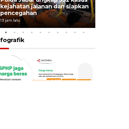
kejahatan jalanan dan siapkan
Jabar jag
pencegahan
tengah d
13 jam lalu
5 Agustus 202
nfografik