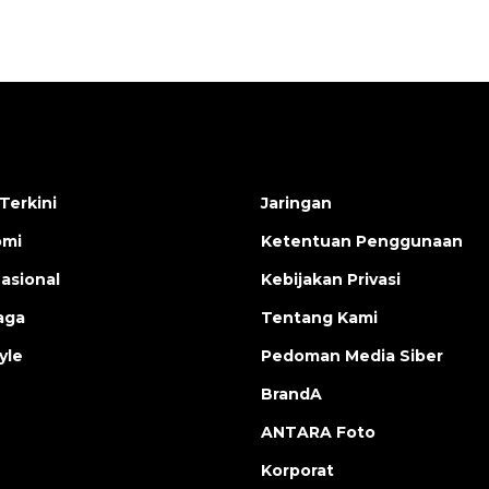
Terkini
Jaringan
omi
Ketentuan Penggunaan
nasional
Kebijakan Privasi
aga
Tentang Kami
yle
Pedoman Media Siber
BrandA
ANTARA Foto
Korporat