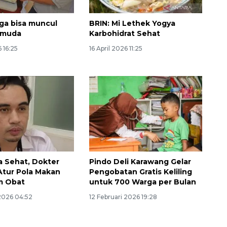
uga bisa muncul
BRIN: Mi Lethek Yogya
 muda
Karbohidrat Sehat
 16:25
16 April 2026 11:25
a Sehat, Dokter
Pindo Deli Karawang Gelar
Awas penipuan berbasis AI
Atur Pola Makan
Pengobatan Gratis Keliling
m Obat
untuk 700 Warga per Bulan
2026-08-07 13:45:00
2026 04:52
12 Februari 2026 19:28