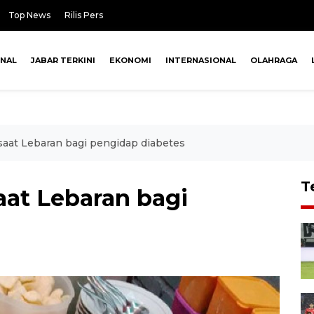
Top News
Rilis Pers
ONAL
JABAR TERKINI
EKONOMI
INTERNASIONAL
OLAHRAGA
aat Lebaran bagi pengidap diabetes
T
at Lebaran bagi