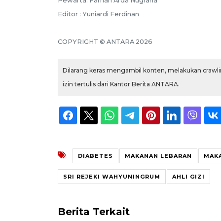
Pewarta: Farhan Arda Nugraha
Editor : Yuniardi Ferdinan
COPYRIGHT © ANTARA 2026
Dilarang keras mengambil konten, melakukan crawlin
izin tertulis dari Kantor Berita ANTARA.
DIABETES
MAKANAN LEBARAN
MAKA
SRI REJEKI WAHYUNINGRUM
AHLI GIZI
Berita Terkait