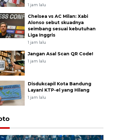
1 jam lalu
Chelsea vs AC Milan: Xabi
Alonso sebut skuadnya
seimbang sesuai kebutuhan
Liga Inggris
1 jam lalu
Jangan Asal Scan QR Code!
1 jam lalu
Disdukcapil Kota Bandung
Layani KTP-el yang Hilang
1 jam lalu
oto