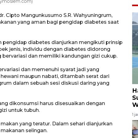
ailymoslem.com)
N dr. Cipto Mangunkusumo S.R. Wahyuningrum,
anan yang aman bagi pengidap diabetes saat
pengidap diabetes dianjurkan mengikuti prinsip
aspek jenis, individu dengan diabetes didorong
bervariasi dan memiliki kandungan gizi cukup.
rvariasi dan memenuhi syarat jadi yang
 hewani maupun nabati, ditambah serat dari
rum dalam sebuah sesi diskusi daring yang
H
S
yang dikonsumsi harus disesuaikan dengan
W
izi untuk tubuh.
1 j
akan yang teratur. Dalam sehari dianjurkan
i makanan selingan.