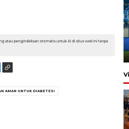
Penutupan latihan bela negara
dan manajerial SPPI di
g atau pengindeksan otomatis untuk AI di situs web ini tanpa
Balikpapan
31 Juli 2026 18:01
V
N AMAN UNTUK DIABETESI
Taklukkan DPMM FC, Persib