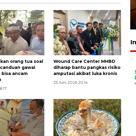
amankan tiket semifinal Piala
Presiden
29 Juli 2026 01:36
I
kan orang tua soal
Wound Care Center MHBD
ecanduan gawai
diharap bantu pangkas risiko
 bisa ancam
amputasi akibat luka kronis
n
25 Juni 2026 20:14
18:17