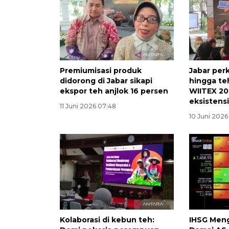
Premiumisasi produk
Jabar per
didorong di Jabar sikapi
hingga te
ekspor teh anjlok 16 persen
WIITEX 20
eksistens
11 Juni 2026 07:48
10 Juni 2026
Kolaborasi di kebun teh:
IHSG Meng