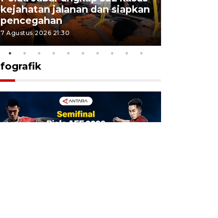
kejahatan jalanan dan siapkan
Jabar jag
pencegahan
tengah d
7 Agustus 2026 21:30
5 Agustus 202
nfografik