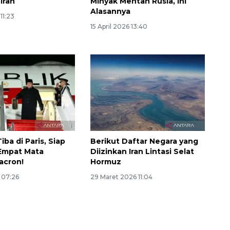
Iran
Minyak Mentah Rusia, Ini
Alasannya
 11:23
15 April 2026 13:40
ba di Paris, Siap
Berikut Daftar Negara yang
Empat Mata
Diizinkan Iran Lintasi Selat
Layanan haji Indonesia
acron!
Hormuz
semakin memuaskan
6 07:26
29 Maret 2026 11:04
2026-08-08 15:00:00