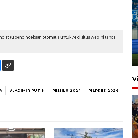
Penutupan latihan bela negara
g atau pengindeksan otomatis untuk AI di situs web ini tanpa
dan manajerial SPPI di
Balikpapan
31 Juli 2026 18:01
V
A
VLADIMIR PUTIN
PEMILU 2024
PILPRES 2024
Taklukkan DPMM FC, Persib