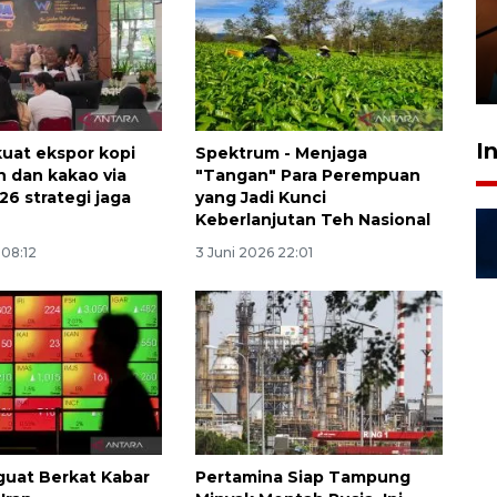
amankan tiket semifinal Piala
Presiden
29 Juli 2026 01:36
I
kuat ekspor kopi
Spektrum - Menjaga
h dan kakao via
"Tangan" Para Perempuan
26 strategi jaga
yang Jadi Kunci
i
Keberlanjutan Teh Nasional
 08:12
3 Juni 2026 22:01
uat Berkat Kabar
Pertamina Siap Tampung