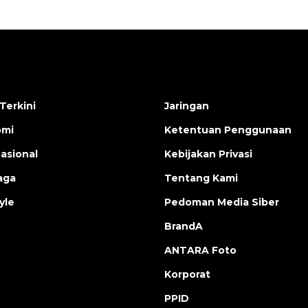
Terkini
Jaringan
omi
Ketentuan Penggunaan
nasional
Kebijakan Privasi
aga
Tentang Kami
yle
Pedoman Media Siber
BrandA
ANTARA Foto
Korporat
PPID