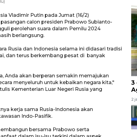
lu)
sia Vladimir Putin pada Jumat (16/2)
asangan calon presiden Prabowo Subianto-
uli perolehan suara dalam Pemilu 2024
asih berlangsung.
 Rusia dan Indonesia selama ini didasari tradisi
ai, dan terus berkembang pesat di banyak
ra, Anda akan berperan semakin memajukan
3
ecara menyeluruh untuk kebaikan negara kita,"
A
tulis Kementerian Luar Negeri Rusia yang
2 j
tnya kerja sama Rusia-Indonesia akan
awasan Indo-Pasifik.
g membangun bersama Prabowo serta
faat dalam isu-isu terkini dalam aspek