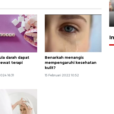
Pigai: Penangkapan begal
tetap kewenangan aparat
penegak hukum
29 Juli 2026 00:31
I
ula darah dapat
Benarkah menangis
lewat terapi
mempengaruhi kesehatan
kulit?
2024 16:31
15 Februari 2022 10:52