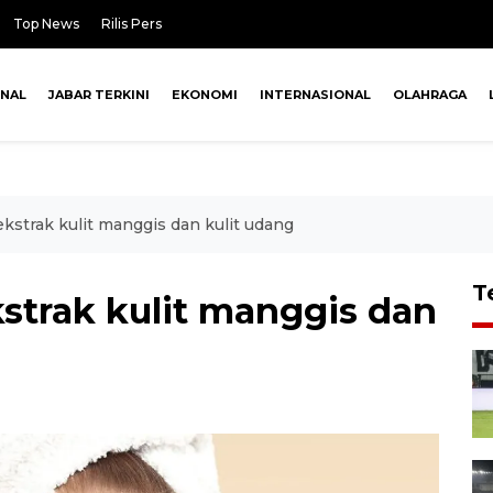
Top News
Rilis Pers
ONAL
JABAR TERKINI
EKONOMI
INTERNASIONAL
OLAHRAGA
ekstrak kulit manggis dan kulit udang
T
kstrak kulit manggis dan