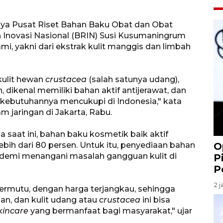
dya Pusat Riset Bahan Baku Obat dan Obat
 Inovasi Nasional (BRIN) Susi Kusumaningrum
mi, yakni dari ekstrak kulit manggis dan limbah
 kulit hewan
crustacea
(salah satunya udang),
 dikenal memiliki bahan aktif antijerawat, dan
kebutuhannya mencukupi di Indonesia," kata
m jaringan di Jakarta, Rabu.
 saat ini, bahan baku kosmetik baik aktif
ebih dari 80 persen. Untuk itu, penyediaan bahan
O
t demi menangani masalah gangguan kulit di
P
P
2 j
bermutu, dengan harga terjangkau, sehingga
an, dan kulit udang atau
crustacea
ini bisa
kincare
yang bermanfaat bagi masyarakat," ujar