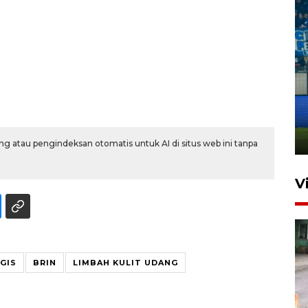
Penutupan latihan bela negara
dan manajerial SPPI di
Balikpapan
31 Juli 2026 18:01
g atau pengindeksan otomatis untuk AI di situs web ini tanpa
V
GIS
BRIN
LIMBAH KULIT UDANG