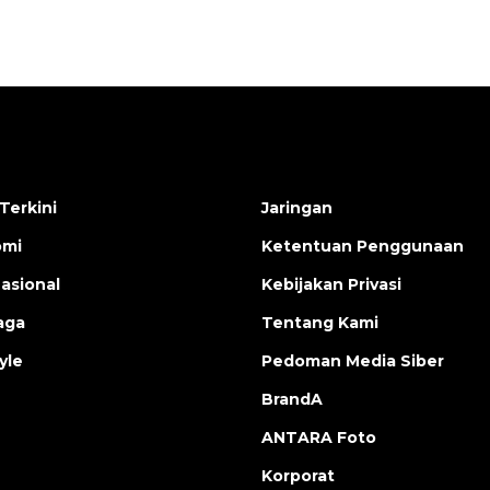
Terkini
Jaringan
omi
Ketentuan Penggunaan
nasional
Kebijakan Privasi
aga
Tentang Kami
yle
Pedoman Media Siber
BrandA
ANTARA Foto
Korporat