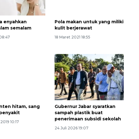
ra enyahkan
Pola makan untuk yang miliki
alam semalam
kulit berjerawat
08:47
18 Maret 2021 18:55
Ekspedisi Rupiah Berdaulat
2026 sambangi Papua
Jinten hitam, sang
Gubernur Jabar syaratkan
penyakit
sampah plastik buat
2026-08-06 13:15:00
penerimaan subsidi sekolah
2019 10:17
24 Juli 2026 19:07