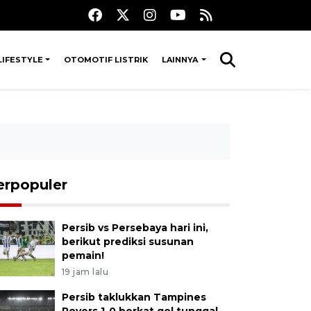
LIFESTYLE
OTOMOTIF LISTRIK
LAINNYA
erpopuler
Persib vs Persebaya hari ini,
berikut prediksi susunan
pemain!
19 jam lalu
Persib taklukkan Tampines