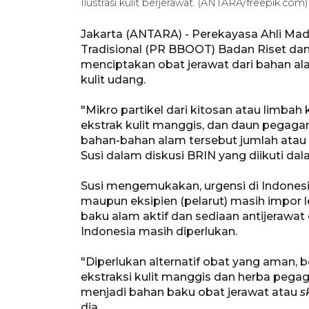
Ilustrasi kulit berjerawat. (ANTARA/freepik.com)
Jakarta (ANTARA) - Perekayasa Ahli Ma
Tradisional (PR BBOOT) Badan Riset dan
menciptakan obat jerawat dari bahan ala
kulit udang.
"Mikro partikel dari kitosan atau limbah
ekstrak kulit manggis, dan daun pegagan,
bahan-bahan alam tersebut jumlah atau 
Susi dalam diskusi BRIN yang diikuti dala
Susi mengemukakan, urgensi di Indonesia
maupun eksipien (pelarut) masih impor l
baku alam aktif dan sediaan antijerawa
Indonesia masih diperlukan.
"Diperlukan alternatif obat yang aman, 
ekstraksi kulit manggis dan herba pegag
menjadi bahan baku obat jerawat atau
s
dia.