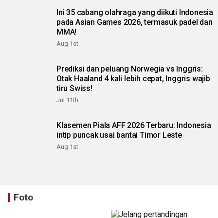
Ini 35 cabang olahraga yang diikuti Indonesia
pada Asian Games 2026, termasuk padel dan
MMA!
Aug 1st
Prediksi dan peluang Norwegia vs Inggris:
Otak Haaland 4 kali lebih cepat, Inggris wajib
tiru Swiss!
Jul 11th
Klasemen Piala AFF 2026 Terbaru: Indonesia
intip puncak usai bantai Timor Leste
Aug 1st
Foto