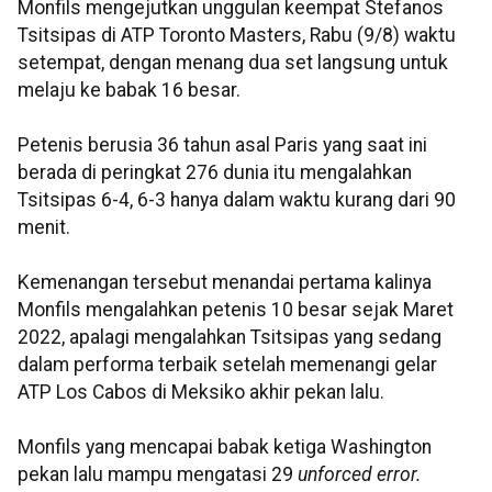
Monfils mengejutkan unggulan keempat Stefanos
Tsitsipas di ATP Toronto Masters, Rabu (9/8) waktu
setempat, dengan menang dua set langsung untuk
melaju ke babak 16 besar.
Petenis berusia 36 tahun asal Paris yang saat ini
berada di peringkat 276 dunia itu mengalahkan
Tsitsipas 6-4, 6-3 hanya dalam waktu kurang dari 90
menit.
Kemenangan tersebut menandai pertama kalinya
Monfils mengalahkan petenis 10 besar sejak Maret
2022, apalagi mengalahkan Tsitsipas yang sedang
dalam performa terbaik setelah memenangi gelar
ATP Los Cabos di Meksiko akhir pekan lalu.
Monfils yang mencapai babak ketiga Washington
pekan lalu mampu mengatasi 29
unforced error.