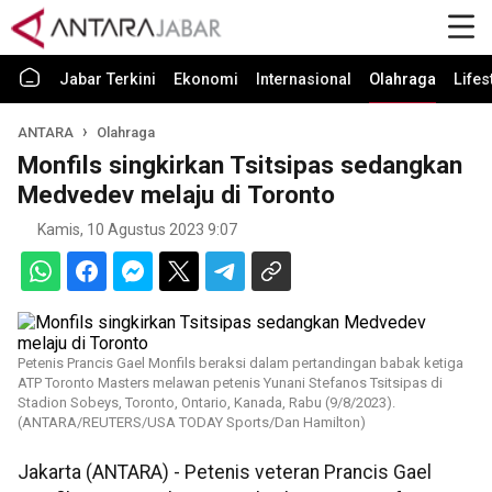
Jabar Terkini
Ekonomi
Internasional
Olahraga
Lifes
ANTARA
Olahraga
Monfils singkirkan Tsitsipas sedangkan
Medvedev melaju di Toronto
Kamis, 10 Agustus 2023 9:07
Petenis Prancis Gael Monfils beraksi dalam pertandingan babak ketiga
ATP Toronto Masters melawan petenis Yunani Stefanos Tsitsipas di
Stadion Sobeys, Toronto, Ontario, Kanada, Rabu (9/8/2023).
(ANTARA/REUTERS/USA TODAY Sports/Dan Hamilton)
Jakarta (ANTARA) - Petenis veteran Prancis Gael