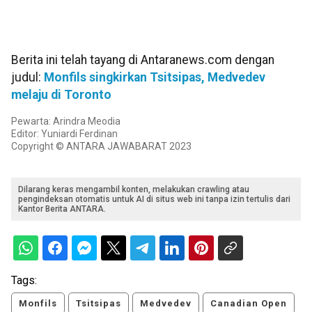
Berita ini telah tayang di Antaranews.com dengan
judul:
Monfils singkirkan Tsitsipas, Medvedev
melaju di Toronto
Pewarta: Arindra Meodia
Editor: Yuniardi Ferdinan
Copyright © ANTARA JAWABARAT 2023
Dilarang keras mengambil konten, melakukan crawling atau
pengindeksan otomatis untuk AI di situs web ini tanpa izin tertulis dari
Kantor Berita ANTARA.
Tags:
Monfils
Tsitsipas
Medvedev
Canadian Open