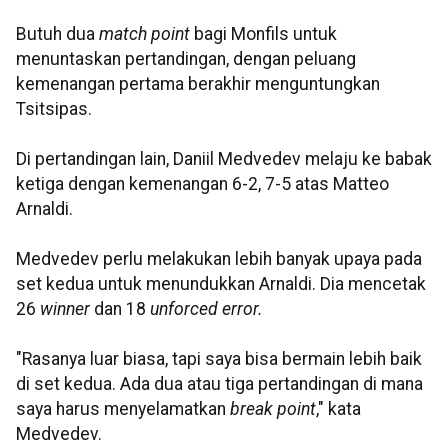
Butuh dua
match point
bagi Monfils untuk
menuntaskan pertandingan, dengan peluang
kemenangan pertama berakhir menguntungkan
Tsitsipas.
Di pertandingan lain, Daniil Medvedev melaju ke babak
ketiga dengan kemenangan 6-2, 7-5 atas Matteo
Arnaldi.
Medvedev perlu melakukan lebih banyak upaya pada
set kedua untuk menundukkan Arnaldi. Dia mencetak
26
winner
dan 18
unforced error.
"Rasanya luar biasa, tapi saya bisa bermain lebih baik
di set kedua. Ada dua atau tiga pertandingan di mana
saya harus menyelamatkan
break point
," kata
Medvedev.