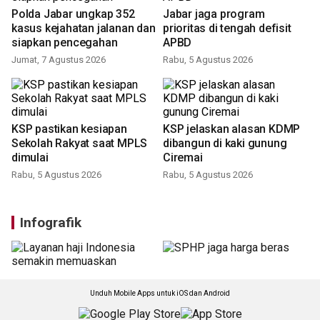
Polda Jabar ungkap 352
Jabar jaga program
kasus kejahatan jalanan dan
prioritas di tengah defisit
siapkan pencegahan
APBD
Jumat, 7 Agustus 2026
Rabu, 5 Agustus 2026
KSP pastikan kesiapan
KSP jelaskan alasan KDMP
Sekolah Rakyat saat MPLS
dibangun di kaki gunung
dimulai
Ciremai
Rabu, 5 Agustus 2026
Rabu, 5 Agustus 2026
Infografik
Unduh Mobile Apps untuk iOS dan Android