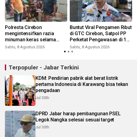
Polresta Cirebon
Buntut Viral Pengamen Ribut
mengintensifkan razia
di GTC Cirebon, Satpol PP
minuman keras selama
Perketat Pengawasan di 12
Agustus
Titik Rawan
Sabtu, 8 Agustus 2026
Sabtu, 8 Agustus 2026
Terpopuler - Jabar Terkini
KDM: Pendirian pabrik alat berat listrik
pertama Indonesia di Karawang bisa tekan
pengadaan
Jul 30th
DPRD Jabar harap pembangunan PSEL
Legok Nangka selesai sesuai target
Jul 30th