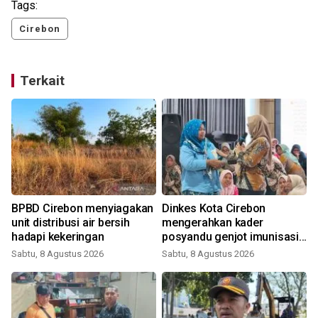
Tags:
Cirebon
Terkait
BPBD Cirebon menyiagakan
Dinkes Kota Cirebon
unit distribusi air bersih
mengerahkan kader
hadapi kekeringan
posyandu genjot imunisasi
campak
Sabtu, 8 Agustus 2026
Sabtu, 8 Agustus 2026