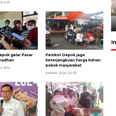
5 11:31
Pigai: Penangkapan begal
tetap kewenangan aparat
penegak hukum
29 Juli 2026 00:31
I
pok gelar Pasar
Pemkot Depok jaga
madhan
keterjangkuan harga bahan
pokok masyarakat
4 16:10
6 Maret 2024 20:35