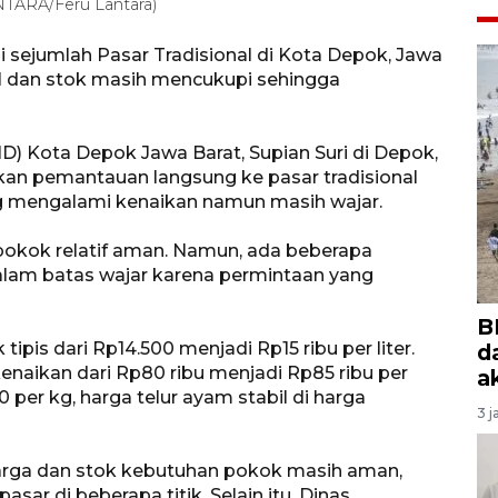
ANTARA/Feru Lantara)
sejumlah Pasar Tradisional di Kota Depok, Jawa
il dan stok masih mencukupi sehingga
ID) Kota Depok Jawa Barat, Supian Suri di Depok,
an pemantauan langsung ke pasar tradisional
 mengalami kenaikan namun masih wajar.
pokok relatif aman. Namun, ada beberapa
lam batas wajar karena permintaan yang
B
ipis dari Rp14.500 menjadi Rp15 ribu per liter.
d
kenaikan dari Rp80 ribu menjadi Rp85 ribu per
a
er kg, harga telur ayam stabil di harga
3 j
arga dan stok kebutuhan pokok masih aman,
sar di beberapa titik. Selain itu, Dinas