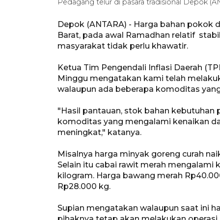
Pedagang telur di pasara tradisional Depok (
Depok (ANTARA) - Harga bahan pokok di 
Barat, pada awal Ramadhan relatif stab
masyarakat tidak perlu khawatir.
Ketua Tim Pengendali Inflasi Daerah (TP
Minggu mengatakan kami telah melakuk
walaupun ada beberapa komoditas yang
"Hasil pantauan, stok bahan kebutuhan 
komoditas yang mengalami kenaikan da
meningkat," katanya.
Misalnya harga minyak goreng curah naik t
Selain itu cabai rawit merah mengalami 
kilogram. Harga bawang merah Rp40.000 p
Rp28.000 kg.
Supian mengatakan walaupun saat ini h
pihaknya tetap akan melakukan operasi pa