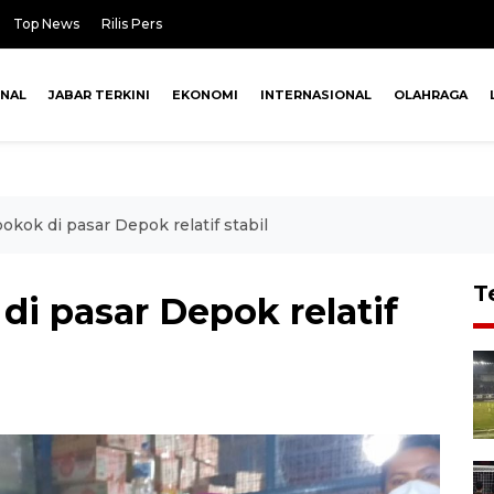
Top News
Rilis Pers
ONAL
JABAR TERKINI
EKONOMI
INTERNASIONAL
OLAHRAGA
kok di pasar Depok relatif stabil
T
i pasar Depok relatif