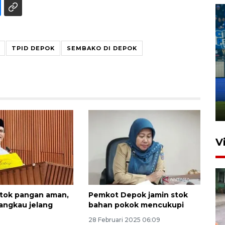
TPID DEPOK
SEMBAKO DI DEPOK
Penutupan latihan bela negara
dan manajerial SPPI di
Balikpapan
31 Juli 2026 18:01
V
tok pangan aman,
Pemkot Depok jamin stok
jangkau jelang
bahan pokok mencukupi
28 Februari 2025 06:09