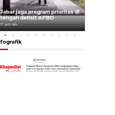
KSP past
Jabar jaga program prioritas di
Sekolah 
tengah defisit APBD
dimulai
17 jam lalu
18 jam lalu
nfografik