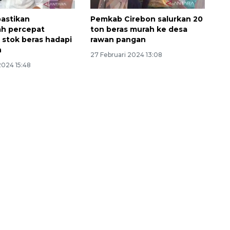
astikan
Pemkab Cirebon salurkan 20
ah percepat
ton beras murah ke desa
stok beras hadapi
rawan pangan
n
27 Februari 2024 13:08
2024 15:48
Sinyal positif perekonomian
Indonesia
2026-08-05 15:00:00