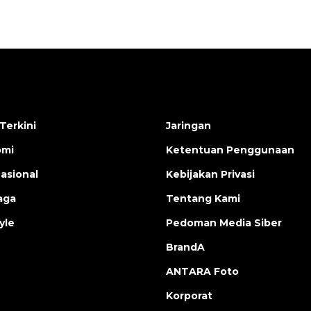
Terkini
Jaringan
omi
Ketentuan Penggunaan
nasional
Kebijakan Privasi
aga
Tentang Kami
yle
Pedoman Media Siber
BrandA
ANTARA Foto
Korporat