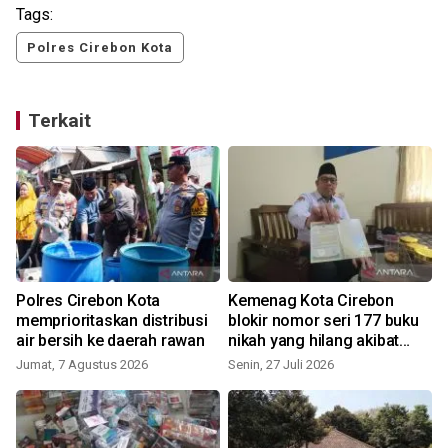
Tags:
Polres Cirebon Kota
Terkait
Polres Cirebon Kota
Kemenag Kota Cirebon
memprioritaskan distribusi
blokir nomor seri 177 buku
air bersih ke daerah rawan
nikah yang hilang akibat
pencurian
Jumat, 7 Agustus 2026
Senin, 27 Juli 2026
S