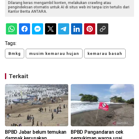
Dilarang keras mengambil konten, melakukan crawling atau
pengindeksan otomatis untuk AI di situs web ini tanpa izin tertulis dari
Kantor Berita ANTARA.
Tags:
Bmkg
musim kemarau hujan
kemarau basah
Terkait
k
BPBD Jabar belum temukan
BPBD Pangandaran cek
dampak kerusakan
pemukiman warga usai