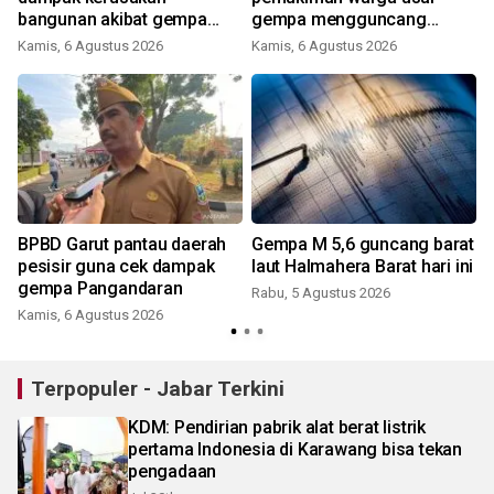
bangunan akibat gempa
gempa mengguncang
Pangandaran
dengan magnitudo 5,3
Kamis, 6 Agustus 2026
Kamis, 6 Agustus 2026
BPBD Garut pantau daerah
Gempa M 5,6 guncang barat
pesisir guna cek dampak
laut Halmahera Barat hari ini
gempa Pangandaran
Rabu, 5 Agustus 2026
Kamis, 6 Agustus 2026
Terpopuler - Jabar Terkini
KDM: Pendirian pabrik alat berat listrik
pertama Indonesia di Karawang bisa tekan
pengadaan