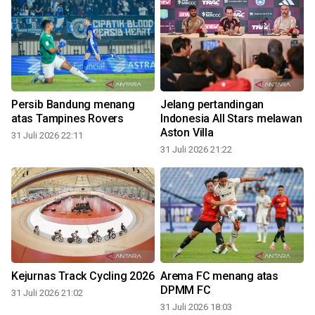
Persib Bandung menang
Jelang pertandingan
atas Tampines Rovers
Indonesia All Stars melawan
Aston Villa
31 Juli 2026 22:11
31 Juli 2026 21:22
3
Kejurnas Track Cycling 2026
Arema FC menang atas
DPMM FC
31 Juli 2026 21:02
31 Juli 2026 18:03