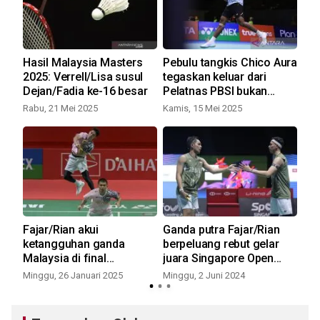
Hasil Malaysia Masters
Pebulu tangkis Chico Aura
Pi
2025: Verrell/Lisa susul
tegaskan keluar dari
In
Dejan/Fadia ke-16 besar
Pelatnas PBSI bukan
kek
karena tekanan
jua
Rabu, 21 Mei 2025
Kamis, 15 Mei 2025
Min
Fajar/Rian akui
Ganda putra Fajar/Rian
Pe
al
ketangguhan ganda
berpeluang rebut gelar
ber
Malaysia di final
juara Singapore Open
tur
Indonesia Masters
2024
Minggu, 26 Januari 2025
Minggu, 2 Juni 2024
Min